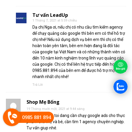
Tư vấn LeadUp
1 Tháng 7, 2021 at 5:59 chiều
Dạ chị Nga ơi, nếu chị có nhu cầu tìm kiếm agency
để chạy quảng cáo google thì bên em có thể hỗ trợ
chị nhé! Nếu sử dụng dịch vụ bên em thì chị có thể
hoàn toàn yên tâm, bên em hiện đang là đối tác
của google tại Việt Nam và có những thành viên có
đến 10 năm kinh nghiệm trong lĩnh vực quảng cáo
của google. Chị có thể liên hệ trực tiếp đến hotline
0985.881.894 của bên em để được hỗ trợ một cách
nhanh nhất chị nhé!
Trả Lời
Shop Mẹ Bống
19 Tháng mười một, 2021 at 9:44 sáng
Shop Mẹ Bống toi dang cần chạy google ads cho thực
0985 881 894
phẩm cho mẹ và bé, cần tìm 1 agency chuyên nghiệp.
Tư vấn giup nhé.