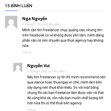
15 BÌNH LUẬN
Nga Nguyễn
1 Tháng 7, 2021 at 5:38 chiều
Mình cần tìm freelancer chạy quảng cáo, nhưng tìm
trên facebook có vẻ không được yên tâm, mình đang
phân vân có nên chuyển qua thuê agency hay không
nữa.
Trả Lời
Nguyễn Vui
1 Tháng 7, 2021 at 5:49 chiều
Nếu tìm freelancer uy tín thì mình recommend nên
qua vlance hoặc thuengay.vn nhé, mình làm bên
xây dựng nên thuê khá nhiều. So với mặt bằng
chung thì các bạn freelance làm được việc và thái
độ cũng khá ok, còn nếu bạn muốn chất lượng tốt
hơn nữa thì có thể thuê bên agency.
Trả Lời