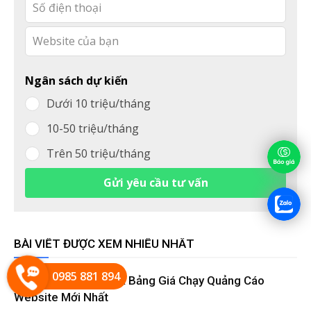
blank
Ngân sách dự kiến
Dưới 10 triệu/tháng
10-50 triệu/tháng
Trên 50 triệu/tháng
Gửi yêu cầu tư vấn
BÀI VIẾT ĐƯỢC XEM NHIỀU NHẤT
0985 881 894
Cập Nhật Quy Trình & Bảng Giá Chạy Quảng Cáo
Website Mới Nhất