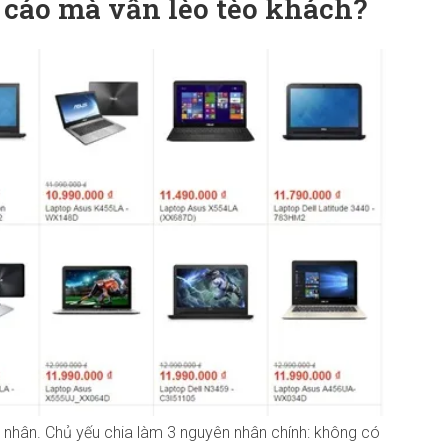
 cáo mà vẫn lèo tèo khách?
 nhân. Chủ yếu chia làm 3 nguyên nhân chính: không có