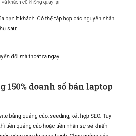
 và khách cũ không quay lại
a bạn ít khách. Có thể tập hợp các nguyên nhân
hư sau:
yển đổi mà thoát ra ngay
g 150% doanh số bán laptop
site bằng quảng cáo, seeding, kết hợp SEO. Tuy
hì tiền quảng cáo hoặc tiền nhân sự sẽ khiến
a ngày càng cao do cạnh tranh. Chạy quảng cáo