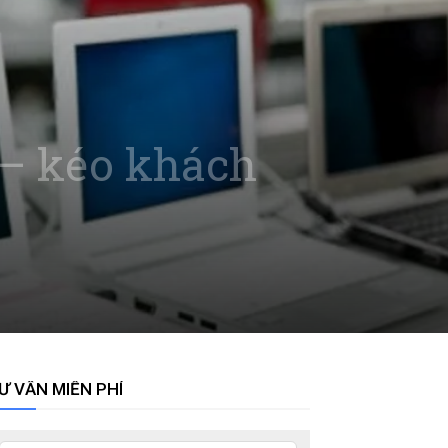
 – kéo khách
Ư VẤN MIỄN PHÍ