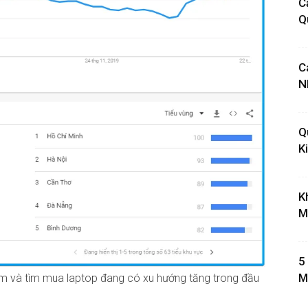
C
Q
C
N
Q
K
K
M
5
M
âm và tìm mua laptop đang có xu hướng tăng trong đầu