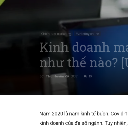
Chiến lược marketing
Marketing online
Kinh doanh máy
như thế nào? [
Bởi
Thu Huyền
5837
19
Năm 2020 là năm kinh tế buồn. Covid-19
kinh doanh của đa số ngành. Tuy nhiên