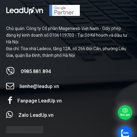
Chủ quản: Công ty Cổ phần Magenweb Việt Nam - Giấy phép
đăng ký kinh doanh số 0106119703 - Tại Sở Kế hoạch và Đầu tư
Hà Nội.
Địa chỉ: Tòa nhà Ladeco, tầng 12A, số 266 Đội Cấn, phường Liễu
Giai, quận Ba Đình, thành phố Hà Nội
0985.881.894
lienhe@leadup.vn
Fanpage LeadUp.vn
Zalo LeadUp.vn