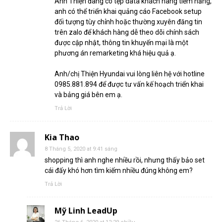
Anh Thiện đang có tệp data khách hàng tiềm năng,
anh có thể triển khai quảng cáo Facebook setup
đối tượng tùy chỉnh hoặc thường xuyên đăng tin
trên zalo để khách hàng dễ theo dõi chính sách
được cập nhật, thông tin khuyến mại là một
phương án remarketing khá hiệu quả ạ.
Anh/chị Thiện Hyundai vui lòng liên hệ với hotline
0985.881.894 để được tư vấn kế hoạch triển khai
và bảng giá bên em ạ.
Trả Lời
Kia Thao
8 Tháng 5, 2020 at 9:41 sáng
shopping thì anh nghe nhiều rồi, nhưng thấy bảo set
cái đấy khó hơn tìm kiếm nhiều đúng không em?
Trả Lời
Mỹ Linh LeadUp