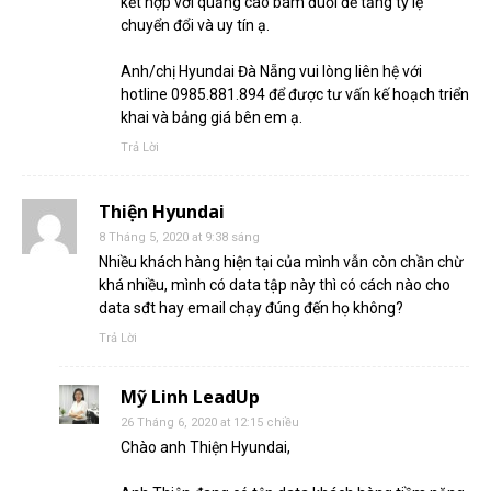
kết hợp với quảng cáo bám đuổi để tăng tỷ lệ
chuyển đổi và uy tín ạ.
Anh/chị Hyundai Đà Nẵng vui lòng liên hệ với
hotline 0985.881.894 để được tư vấn kế hoạch triển
khai và bảng giá bên em ạ.
Trả Lời
Thiện Hyundai
8 Tháng 5, 2020 at 9:38 sáng
Nhiều khách hàng hiện tại của mình vẫn còn chần chừ
khá nhiều, mình có data tập này thì có cách nào cho
data sđt hay email chạy đúng đến họ không?
Trả Lời
Mỹ Linh LeadUp
26 Tháng 6, 2020 at 12:15 chiều
Chào anh Thiện Hyundai,