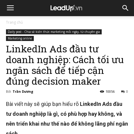
Trang chủ
Daily post - Chia sẻ kiến thức marketing mỗi ngày, từ chuyên gia
Marketing online
LinkedIn Ads đầu tư
doanh nghiệp: Cách tối ưu
ngân sách để tiếp cận
đúng decision maker
Bởi
Trần Dương
10056
0
Bài viết này sẽ giúp bạn hiểu rõ
LinkedIn Ads đầu
tư doanh nghiệp là gì, có phù hợp hay không, và
nên triển khai như thế nào để không lãng phí ngân
sách
.