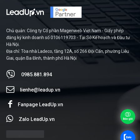
Chủ quản: Công ty Cổ phần Magenweb Việt Nam - Giấy phép
đăng ký kinh doanh số 0106119703 - Tại Sở Kế hoạch và Đầu tư
Hà Nội.
Địa chỉ: Tòa nhà Ladeco, tầng 12A, số 266 Đội Cấn, phường Liễu
Giai, quận Ba Đình, thành phố Hà Nội
0985.881.894
lienhe@leadup.vn
Fanpage LeadUp.vn
Zalo LeadUp.vn