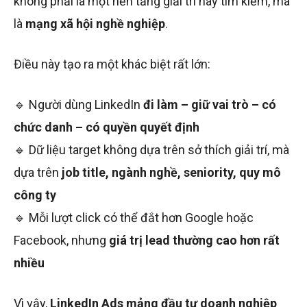
không phải là một nền tảng giải trí hay tìm kiếm, mà
là
mạng xã hội nghề nghiệp
.
Điều này tạo ra một khác biệt rất lớn:
🔹 Người dùng LinkedIn
đi làm – giữ vai trò – có
chức danh – có quyền quyết định
🔹 Dữ liệu target không dựa trên sở thích giải trí, mà
dựa trên
job title, ngành nghề, seniority, quy mô
công ty
🔹 Mỗi lượt click có thể đắt hơn Google hoặc
Facebook, nhưng
giá trị lead thường cao hơn rất
nhiều
Vì vậy,
LinkedIn Ads mảng đầu tư doanh nghiệp