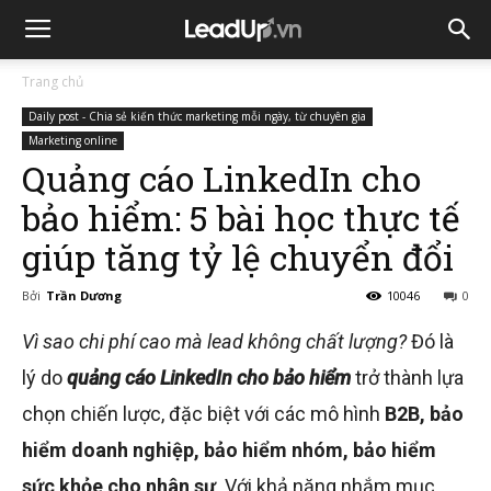
Trang chủ
Daily post - Chia sẻ kiến thức marketing mỗi ngày, từ chuyên gia
Marketing online
Quảng cáo LinkedIn cho
bảo hiểm: 5 bài học thực tế
giúp tăng tỷ lệ chuyển đổi
Bởi
Trần Dương
10046
0
Vì sao chi phí cao mà lead không chất lượng?
Đó là
lý do
quảng cáo LinkedIn cho bảo hiểm
trở thành lựa
chọn chiến lược, đặc biệt với các mô hình
B2B, bảo
hiểm doanh nghiệp, bảo hiểm nhóm, bảo hiểm
sức khỏe cho nhân sự
. Với khả năng nhắm mục