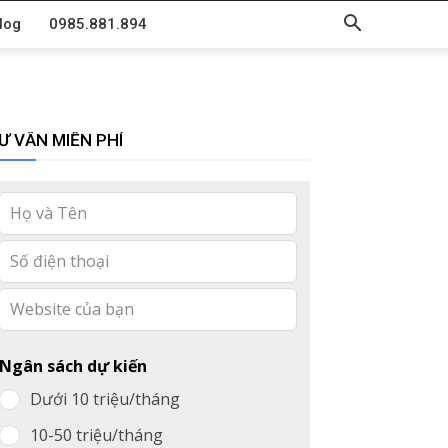
log
0985.881.894
Ư VẤN MIỄN PHÍ
Leave
this
field
blank
Ngân sách dự kiến
Dưới 10 triệu/tháng
10-50 triệu/tháng