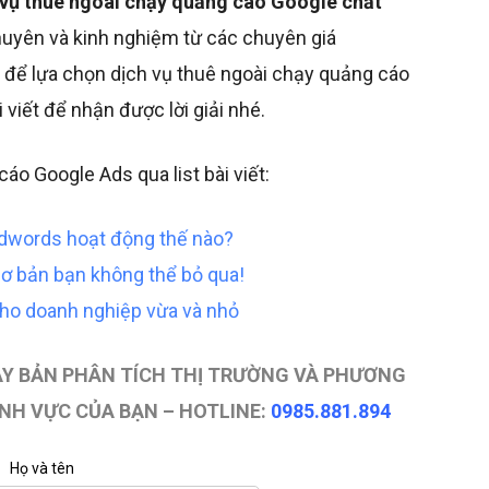
 vụ thuê ngoài chạy quảng cáo Google chất
uyên và kinh nghiệm từ các chuyên giá
 để lựa chọn dịch vụ thuê ngoài chạy quảng cáo
 viết để nhận được lời giải nhé.
áo Google Ads qua list bài viết:
Adwords hoạt động thế nào?
ơ bản bạn không thể bỏ qua!
cho doanh nghiệp vừa và nhỏ
AY BẢN PHÂN TÍCH THỊ TRƯỜNG VÀ PHƯƠNG
NH VỰC CỦA BẠN – HOTLINE:
0985.881.894
Họ và tên