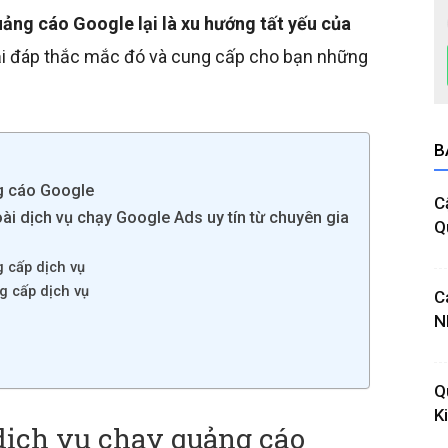
uảng cáo Google lại là xu hướng tất yếu của
iải đáp thắc mắc đó và cung cấp cho bạn những
B
ng cáo Google
C
oài dịch vụ chạy Google Ads uy tín từ chuyên gia
Q
g cấp dịch vụ
g cấp dịch vụ
C
N
Q
K
 dịch vụ chạy quảng cáo