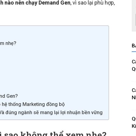
h nào nên chạy Demand Gen
, vì sao lại phù hợp,
xem nhẹ?
B
C
Q
C
and Gen?
N
ó hệ thống Marketing đồng bộ
– Và đúng ngành sẽ mang lại lợi nhuận bền vững
Q
K
Vì sao không thể xem nhẹ?