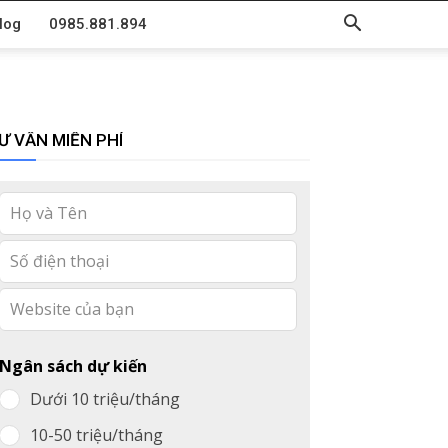
log
0985.881.894
Ư VẤN MIỄN PHÍ
Leave
this
field
blank
Ngân sách dự kiến
Dưới 10 triệu/tháng
10-50 triệu/tháng