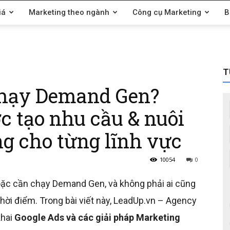
iá
Marketing theo ngành
Công cụ Marketing
B
T
hạy Demand Gen?
c tạo nhu cầu & nuôi
g cho từng lĩnh vực
10054
0
ặc cần chạy Demand Gen, và không phải ai cũng
hời điểm. Trong bài viết này, LeadUp.vn – Agency
khai
Google Ads và các giải pháp Marketing