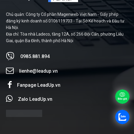
Chủ quản: Công ty Cổ phần Magenweb Việt Nam - Giấy phép
đăng ký kinh doanh số 0106119703 - Tại Sở Kế hoạch và Đầu tư
Hà Nội.
Địa chỉ: Tòa nhà Ladeco, tầng 12A, số 266 Đội Cấn, phường Liễu
Giai, quận Ba Đình, thành phố Hà Nội
0985.881.894
lienhe@leadup.vn
Fanpage LeadUp.vn
Zalo LeadUp.vn