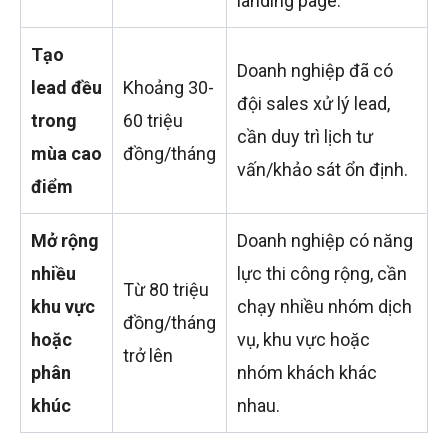
landing page.
Tạo
Doanh nghiệp đã có
lead đều
Khoảng 30-
đội sales xử lý lead,
trong
60 triệu
cần duy trì lịch tư
mùa cao
đồng/tháng
vấn/khảo sát ổn định.
điểm
Mở rộng
Doanh nghiệp có năng
nhiều
lực thi công rộng, cần
Từ 80 triệu
khu vực
chạy nhiều nhóm dịch
đồng/tháng
hoặc
vụ, khu vực hoặc
trở lên
phân
nhóm khách khác
khúc
nhau.