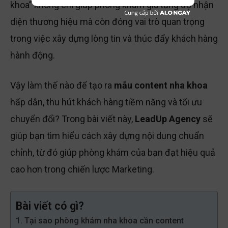
khoa” không chỉ giúp phòng khám gia tăng độ nhận
diện thương hiệu mà còn đóng vai trò quan trọng
trong việc xây dựng lòng tin và thúc đẩy khách hàng
hành động.
Vậy làm thế nào để tạo ra
mẫu content nha khoa
hấp dẫn, thu hút khách hàng tiềm năng và tối ưu
chuyển đổi? Trong bài viết này,
LeadUp Agency
sẽ
giúp bạn tìm hiểu cách xây dựng nội dung chuẩn
chỉnh, từ đó giúp phòng khám của bạn đạt hiệu quả
cao hơn trong chiến lược Marketing.
Bài viết có gì?
1. Tại sao phòng khám nha khoa cần content