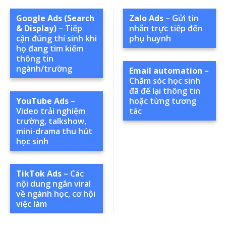
Google Ads (Search
Zalo Ads
– Gửi tin
& Display)
– Tiếp
nhắn trực tiếp đến
cận đúng thí sinh khi
phụ huynh
họ đang tìm kiếm
thông tin
ngành/trường
Email automation
–
Chăm sóc học sinh
đã để lại thông tin
YouTube Ads
–
hoặc từng tương
Video trải nghiệm
tác
trường, talkshow,
mini-drama thu hút
học sinh
TikTok Ads
– Các
nội dung ngắn viral
về ngành học, cơ hội
việc làm