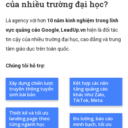
của nhiều trường đại học?
Là agency với hơn
10 năm kinh nghiệm trong lĩnh
vực quảng cáo Google
,
LeadUp.vn
hiện là đối tác
tin cậy của nhiều trường đại học, cao đẳng và trung
tâm giáo dục trên toàn quốc.
Chúng tôi hỗ trợ:
Xây dựng chiến lược
Kết hợp các nền
truyền thông tuyển
tảng quảng cáo
sinh bài bản
khác như Zalo,
TikTok, Meta
Thiết kế và tối ưu
landing page theo
Đo lường, báo cáo
từng ngành học
minh bạch, tối ưu