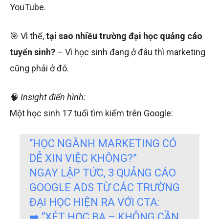
YouTube.
🎯 Vì thế,
tại sao nhiều trường đại học quảng cáo
tuyển sinh?
– Vì học sinh đang ở đâu thì marketing
cũng phải ở đó.
🧠
Insight điển hình:
Một học sinh 17 tuổi tìm kiếm trên Google:
“HỌC NGÀNH MARKETING CÓ
DỄ XIN VIỆC KHÔNG?”
NGAY LẬP TỨC, 3 QUẢNG CÁO
GOOGLE ADS TỪ CÁC TRƯỜNG
ĐẠI HỌC HIỆN RA VỚI CTA:
➡️ “XÉT HỌC BẠ – KHÔNG CẦN