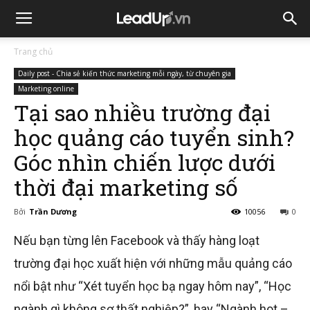
Trang chủ
Daily post - Chia sẻ kiến thức marketing mỗi ngày, từ chuyên gia
Marketing online
Tại sao nhiều trường đại
học quảng cáo tuyển sinh?
Góc nhìn chiến lược dưới
thời đại marketing số
Bởi
Trần Dương
10056
0
Nếu bạn từng lên Facebook và thấy hàng loạt
trường đại học xuất hiện với những mẫu quảng cáo
nổi bật như “Xét tuyển học bạ ngay hôm nay”, “Học
ngành gì không sợ thất nghiệp?”, hay “Ngành hot –