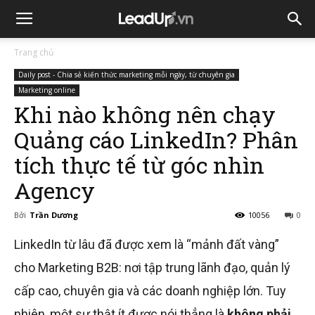
Trang chủ
Daily post - Chia sẻ kiến thức marketing mỗi ngày, từ chuyên gia
Marketing online
Khi nào không nên chạy
Quảng cáo LinkedIn? Phân
tích thực tế từ góc nhìn
Agency
Bởi
Trần Dương
10056
0
LinkedIn
từ lâu đã được xem là “mảnh đất vàng”
cho Marketing B2B: nơi tập trung lãnh đạo, quản lý
cấp cao, chuyên gia và các doanh nghiệp lớn. Tuy
nhiên, một sự thật ít được nói thẳng là
không phải