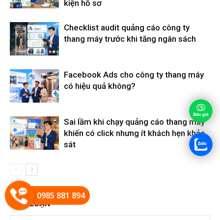
kiện hồ sơ
Checklist audit quảng cáo công ty
thang máy trước khi tăng ngân sách
Facebook Ads cho công ty thang máy
có hiệu quả không?
Sai lầm khi chạy quảng cáo thang máy
khiến có click nhưng ít khách hẹn khảo
sát
0985 881 894
BÌNH LUẬN