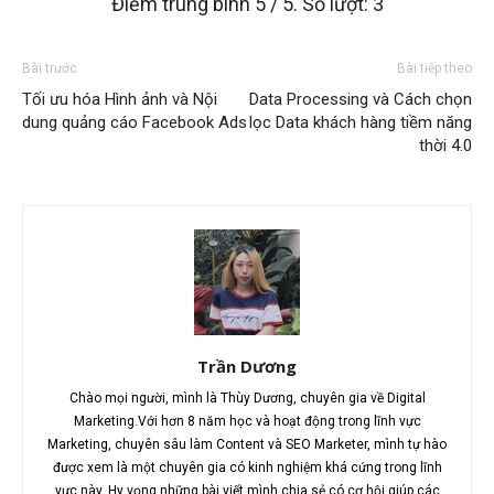
Điểm trung bình
5
/ 5. Số lượt:
3
Bài trước
Bài tiếp theo
Tối ưu hóa Hình ảnh và Nội
Data Processing và Cách chọn
dung quảng cáo Facebook Ads
lọc Data khách hàng tiềm năng
thời 4.0
Trần Dương
Chào mọi người, mình là Thùy Dương, chuyên gia về Digital
Marketing.Với hơn 8 năm học và hoạt động trong lĩnh vực
Marketing, chuyên sâu làm Content và SEO Marketer, mình tự hào
được xem là một chuyên gia có kinh nghiệm khá cứng trong lĩnh
vực này. Hy vọng những bài viết mình chia sẻ có cơ hội giúp các