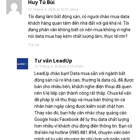
Huy Tú Bùi
21 Tháng 4, 2026 at 10:41 sáng
Tôi đang làm bất động sản, có người chào mua data
khách hàng quan tâm đến nhà đất với giá khá rẻ. Tôi
đang phân vân không biết có nên mua không vì nghe
nói data mua hay kém chất lượng lắm, thực tế ntn?
Trả Lời
Tư vấn LeadUp
21 Tháng 4, 2026 at 2:53 chiều
LeadUp chào bạn! Data mua sẵn với ngành bất
động sản rủi ro khá cao, thường là data cũ, đã được
bán cho nhiều bên, khách nghe điện thoại đã quen
nên tỉ lệ tiếp cận thành công rất thấp. Chưa kể vấn
đề pháp lý về thu thập và mua bán thông tin cá
nhân hiện ngày càng được kiểm soát chặt hơn.
Thay vào đó, bạn hãy cân nhắc chạy quảng cáo
Google hoặc Facebook để tự thu data chất lượng
hơn nhiều vì khách chủ động điền thông tin. Bạn có
thể liên hệ hotline 0985.881.894, chuyên viên bên
mình sẽ tư vấn phương án phù hợp với ngân sách