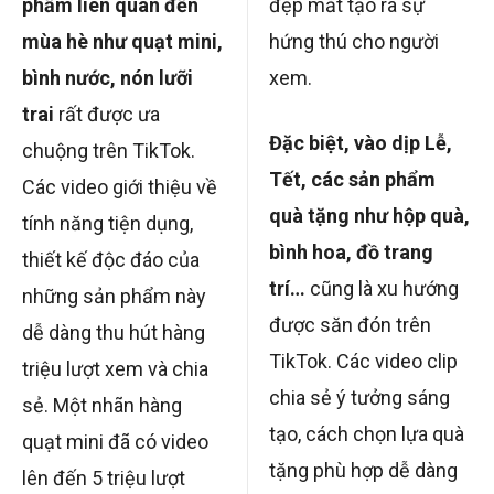
phẩm liên quan đến
đẹp mắt tạo ra sự
mùa hè như quạt mini,
hứng thú cho người
bình nước, nón lưỡi
xem.
trai
rất được ưa
Đặc biệt, vào dịp Lễ,
chuộng trên TikTok.
Tết, các sản phẩm
Các video giới thiệu về
quà tặng như hộp quà,
tính năng tiện dụng,
bình hoa, đồ trang
thiết kế độc đáo của
trí…
cũng là xu hướng
những sản phẩm này
được săn đón trên
dễ dàng thu hút hàng
TikTok. Các video clip
triệu lượt xem và chia
chia sẻ ý tưởng sáng
sẻ. Một nhãn hàng
tạo, cách chọn lựa quà
quạt mini đã có video
tặng phù hợp dễ dàng
lên đến 5 triệu lượt