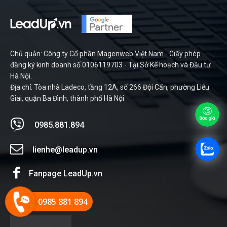
Chủ quản: Công ty Cổ phần Magenweb Việt Nam - Giấy phép
đăng ký kinh doanh số 0106119703 - Tại Sở Kế hoạch và Đầu tư
Hà Nội.
Địa chỉ: Tòa nhà Ladeco, tầng 12A, số 266 Đội Cấn, phường Liễu
Giai, quận Ba Đình, thành phố Hà Nội
0985.881.894
lienhe@leadup.vn
Fanpage LeadUp.vn
Zalo LeadUp.vn
0985 881 894