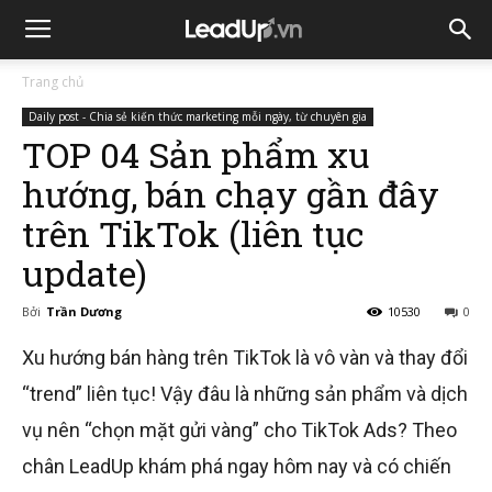
Trang chủ
Daily post - Chia sẻ kiến thức marketing mỗi ngày, từ chuyên gia
TOP 04 Sản phẩm xu
hướng, bán chạy gần đây
trên TikTok (liên tục
update)
Bởi
Trần Dương
10530
0
Xu hướng bán hàng trên TikTok là vô vàn và thay đổi
“trend” liên tục! Vậy đâu là những sản phẩm và dịch
vụ nên “chọn mặt gửi vàng” cho TikTok Ads? Theo
chân LeadUp khám phá ngay hôm nay và có chiến