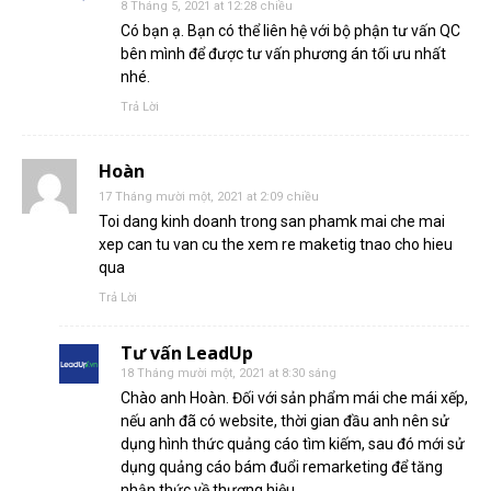
8 Tháng 5, 2021 at 12:28 chiều
Có bạn ạ. Bạn có thể liên hệ với bộ phận tư vấn QC
bên mình để được tư vấn phương án tối ưu nhất
nhé.
Trả Lời
Hoàn
17 Tháng mười một, 2021 at 2:09 chiều
Toi dang kinh doanh trong san phamk mai che mai
xep can tu van cu the xem re maketig tnao cho hieu
qua
Trả Lời
Tư vấn LeadUp
18 Tháng mười một, 2021 at 8:30 sáng
Chào anh Hoàn. Đối với sản phẩm mái che mái xếp,
nếu anh đã có website, thời gian đầu anh nên sử
dụng hình thức quảng cáo tìm kiếm, sau đó mới sử
dụng quảng cáo bám đuổi remarketing để tăng
nhận thức về thương hiệu.