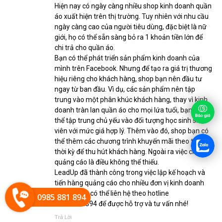
Hiện nay có ngày càng nhiều shop kinh doanh quần
áo xuất hiện trên thị trường. Tuy nhiên với nhu cầu
ngày càng cao của người tiêu dùng, đặc biệt là nữ
giới, họ có thể sẵn sàng bỏ ra 1 khoản tiền lớn để
chi trả cho quần áo.
Bạn có thể phát triển sản phẩm kinh doanh của
mình trên Facebook. Nhưng để tạo ra giá trị thương
hiệu riêng cho khách hàng, shop bạn nên đầu tư
ngay từ ban đầu. Vì dụ, các sản phẩm nên tập
trung vào một phân khúc khách hàng, thay vì kinh
doanh tràn lan quần áo cho mọi lứa tuổi, bạn có
thể tập trung chủ yếu vào đối tượng học sinh sinh
viên với mức giá hợp lý. Thêm vào đó, shop bạn có
thể thêm các chương trình khuyến mãi theo từng
thời kỳ để thu hút khách hàng. Ngoài ra việc chạy
quảng cáo là điều không thể thiếu.
LeadUp đã thành công trong việc lập kế hoạch và
tiến hàng quảng cáo cho nhiều đơn vị kinh doanh
online. Bạn có thể liên hệ theo hotline
0985 881 894
0985.881.894 để được hỗ trợ và tư vấn nhé!
Trả Lời