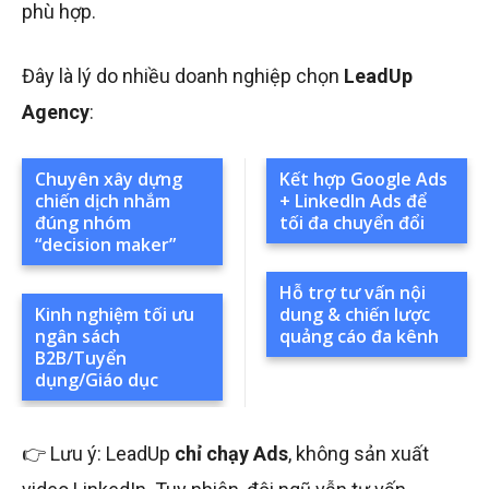
phù hợp.
Đây là lý do nhiều doanh nghiệp chọn
LeadUp
Agency
:
Chuyên xây dựng
Kết hợp Google Ads
chiến dịch nhắm
+ LinkedIn Ads để
đúng nhóm
tối đa chuyển đổi
“decision maker”
Hỗ trợ tư vấn nội
Kinh nghiệm tối ưu
dung & chiến lược
ngân sách
quảng cáo đa kênh
B2B/Tuyển
dụng/Giáo dục
👉 Lưu ý: LeadUp
chỉ chạy Ads
, không sản xuất