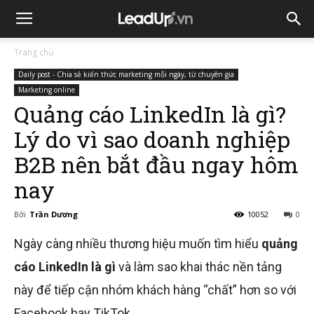
Trang chủ
Daily post - Chia sẻ kiến thức marketing mỗi ngày, từ chuyên gia
Marketing online
Quảng cáo LinkedIn là gì?
Lý do vì sao doanh nghiệp
B2B nên bắt đầu ngay hôm
nay
Bởi
Trần Dương
10052
0
Ngày càng nhiều thương hiệu muốn tìm hiểu
quảng
cáo LinkedIn là gì
và làm sao khai thác nền tảng
này để tiếp cận nhóm khách hàng “chất” hơn so với
Facebook hay TikTok.