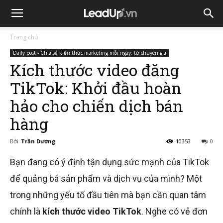
Trang chủ
Daily post - Chia sẻ kiến thức marketing mỗi ngày, từ chuyên gia
Kích thước video đăng
TikTok: Khởi đầu hoàn
hảo cho chiến dịch bán
hàng
Bởi
Trần Dương
10353
0
Bạn đang có ý định tận dụng sức mạnh của TikTok
để quảng bá sản phẩm và dịch vụ của mình? Một
trong những yếu tố đầu tiên mà bạn cần quan tâm
chính là
kích thước video TikTok
. Nghe có vẻ đơn