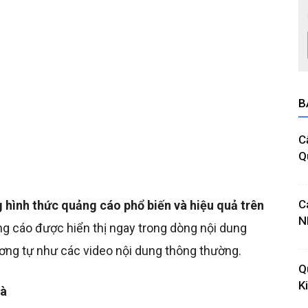
B
C
Q
C
 hình thức quảng cáo phổ biến và hiệu quả trên
N
ng cáo được hiển thị ngay trong dòng nội dung
tương tự như các video nội dung thông thường.
Q
K
là