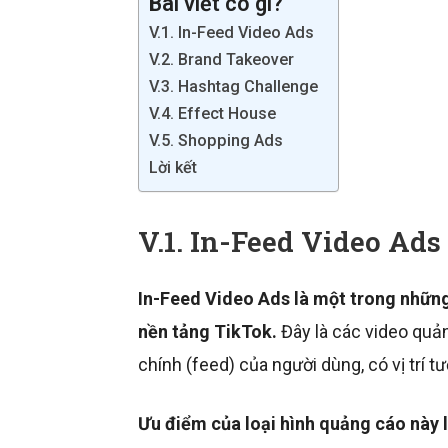
Bài viết có gì?
V.1. In-Feed Video Ads
V.2. Brand Takeover
V.3. Hashtag Challenge
V.4. Effect House
V.5. Shopping Ads
Lời kết
V.1. In-Feed Video Ads
In-Feed Video Ads là một trong những
nền tảng TikTok.
Đây là các video quả
chính (feed) của người dùng, có vị trí 
Ưu điểm của loại hình quảng cáo này 