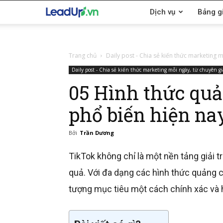
LeadUp.vn
Dịch vụ
Bảng g
Trang chủ
Daily post - Chia sẻ kiến thức marketing m
Daily post - Chia sẻ kiến thức marketing mỗi ngày, từ chuyên gi
05 Hình thức quả
phổ biến hiện na
Bởi
Trần Dương
TikTok không chỉ là một nền tảng giải 
quả. Với đa dạng các hình thức quảng c
tượng mục tiêu một cách chính xác và 