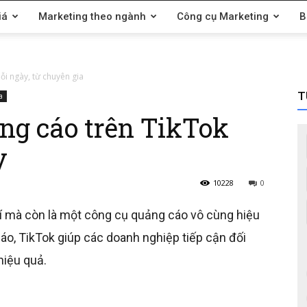
iá
Marketing theo ngành
Công cụ Marketing
B
ỗi ngày, từ chuyên gia
T
a
ng cáo trên TikTok
y
10228
0
trí mà còn là một công cụ quảng cáo vô cùng hiệu
áo, TikTok giúp các doanh nghiệp tiếp cận đối
hiệu quả.