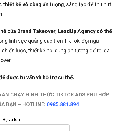
 thiết kế vô cùng ấn tượng
, sáng tạo để thu hút
n.
thế của Brand Takeover, LeadUp Agency có thể
ong lĩnh vực quảng cáo trên TikTok, đội ngũ
chiến lược, thiết kế nội dung ấn tượng để tối đa
over.
ể được tư vấn và hỗ trợ cụ thể.
 VẤN CHẠY HÌNH THỨC TIKTOK ADS PHÙ HỢP
ỦA BẠN – HOTLINE:
0985.881.894
Họ và tên