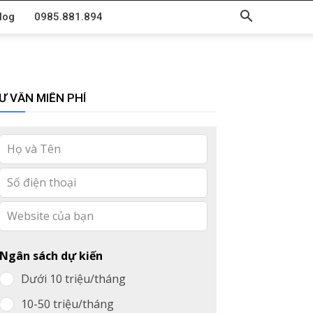
log
0985.881.894
Ư VẤN MIỄN PHÍ
Leave
this
field
blank
Ngân sách dự kiến
Dưới 10 triệu/tháng
10-50 triệu/tháng