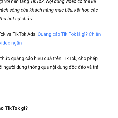
 với nền tảng TikTok. Nội dung video có thể kể
ách sống của khách hàng mục tiêu, kết hợp các
thu hút sự chú ý.
Tok và TikTok Ads:
Quảng cáo Tik Tok là gì? Chiến
 video ngắn
 thức quảng cáo hiệu quả trên TikTok, cho phép
i người dùng thông qua nội dung độc đáo và trải
áo TikTok gì?