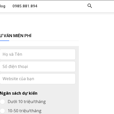
log
0985.881.894
Ư VẤN MIỄN PHÍ
Leave
this
field
blank
Ngân sách dự kiến
Dưới 10 triệu/tháng
10-50 triệu/tháng