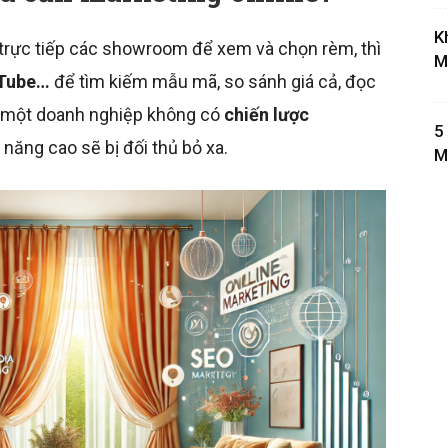
K
trực tiếp các showroom để xem và chọn rèm, thì
M
uTube…
để tìm kiếm mẫu mã, so sánh giá cả, đọc
ếu một doanh nghiệp không có
chiến lược
5
 năng cao sẽ bị đối thủ bỏ xa.
M