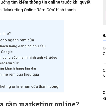
 hướng
tìm kiếm thông tin online trước khi quyết
iệm “Marketing Online Rèm Cửa” hình thành.
nline?
B
ả cho ngành rèm cửa
 khách hàng đang có nhu cầu
C
p Google
Q
n dụng sức mạnh hình ảnh và video
cho rèm cửa:
hân khách hàng lâu dài
C
line rèm cửa hiệu quả
N
rketing online rèm cửa thành công!
Q
K
ửa cần marketing online?