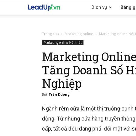
LeadUp.vn
Dịch vụ
Bảng g
Trang chủ
Marketing online
Marketing online Nội 
Marketing online Nội thất
Marketing Online
Tăng Doanh Số H
Nghiệp
Bởi
Trần Dương
Ngành
rèm cửa
là một thị trường cạnh 
động. Từ những cửa hàng truyền thống
cấp, tất cả đều đang phải đối mặt với s