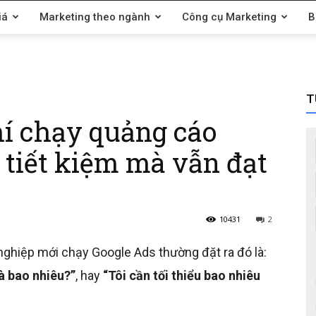
iá
Marketing theo ngành
Công cụ Marketing
B
T
í chạy quảng cáo
 tiết kiệm mà vẫn đạt
10431
2
ghiệp mới chạy Google Ads thường đặt ra đó là:
à bao nhiêu?”
, hay
“Tôi cần tối thiểu bao nhiêu