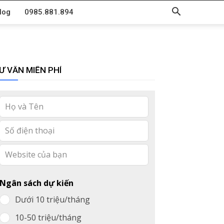
log
0985.881.894
Ư VẤN MIỄN PHÍ
Leave
this
field
blank
Ngân sách dự kiến
Dưới 10 triệu/tháng
10-50 triệu/tháng