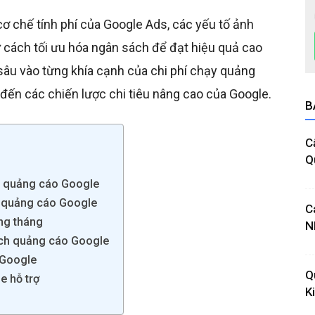
 cơ chế tính phí của Google Ads, các yếu tố ảnh
 cách tối ưu hóa ngân sách để đạt hiệu quả cao
sâu vào từng khía cạnh của chi phí chạy quảng
đến các chiến lược chi tiêu nâng cao của Google.
B
C
Q
ạy quảng cáo Google
ch quảng cáo Google
C
ng tháng
N
ách quảng cáo Google
 Google
Q
e hỗ trợ
K