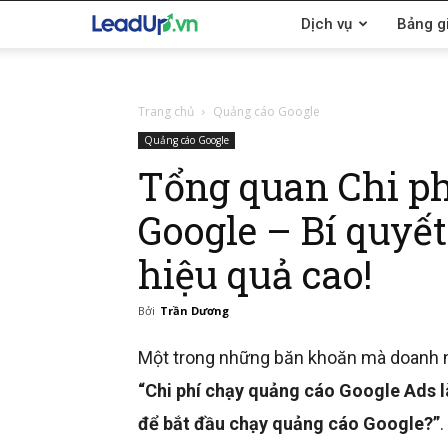
LeadUp.vn
Dịch vụ
Bảng g
Trang chủ
Quảng cáo Google
Quảng cáo Google
Tổng quan Chi ph
Google – Bí quyết
hiệu quả cao!
Bởi
Trần Dương
Một trong những băn khoăn mà doanh n
“Chi phí chạy quảng cáo Google Ads l
để bắt đầu chạy quảng cáo Google?”
.