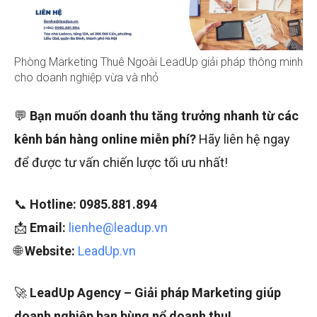
Phòng Marketing Thuê Ngoài LeadUp giải pháp thông minh
cho doanh nghiệp vừa và nhỏ
💬
Bạn muốn doanh thu tăng trưởng nhanh từ các
kênh bán hàng online miễn phí?
Hãy liên hệ ngay
để được tư vấn chiến lược tối ưu nhất!
📞
Hotline:
0985.881.894
📩
Email:
lienhe@leadup.vn
🌐
Website:
LeadUp.vn
🚀
LeadUp Agency – Giải pháp Marketing giúp
doanh nghiệp bạn bùng nổ doanh thu!