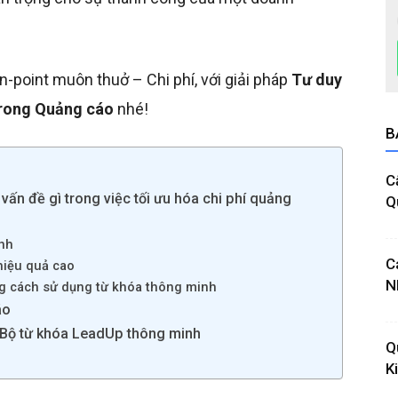
-point muôn thuở – Chi phí, với giải pháp
Tư duy
trong Quảng cáo
nhé!
B
C
ấn đề gì trong việc tối ưu hóa chi phí quảng
Q
inh
C
hiệu quả cao
N
ng cách sử dụng từ khóa thông minh
áo
 Bộ từ khóa LeadUp thông minh
Q
K