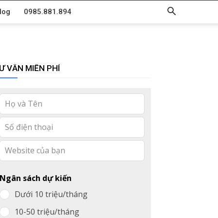
log
0985.881.894
Ư VẤN MIỄN PHÍ
Leave
this
field
blank
Ngân sách dự kiến
Dưới 10 triệu/tháng
10-50 triệu/tháng