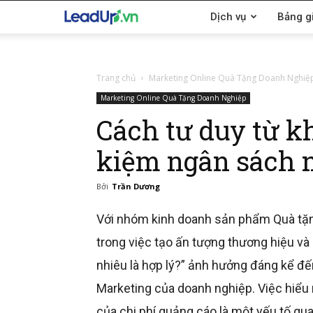
LeadUp.vn
Dịch vụ
Bảng g
Trang chủ
Marketing Online Quà Tặng Doanh Nghiệ
Marketing Online Quà Tặng Doanh Nghiệp
Cách tư duy từ k
kiệm ngân sách 
Bởi
Trần Dương
Với nhóm kinh doanh sản phẩm Quà tặng
trong việc tạo ấn tượng thương hiệu và
nhiêu là hợp lý?” ảnh hưởng đáng kể đế
Marketing của doanh nghiệp. Việc hiểu
của chi phí quảng cáo là một yếu tố q