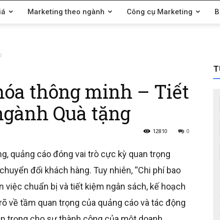
iá
Marketing theo ngành
Công cụ Marketing
B
p
T
hóa thông minh – Tiết
ngành Quà tặng
12810
0
, quảng cáo đóng vai trò cực kỳ quan trọng
 chuyển đổi khách hàng. Tuy nhiên, “Chi phí bao
n việc chuẩn bị và tiết kiệm ngân sách, kế hoạch
 rõ về tầm quan trọng của quảng cáo và tác động
uan trọng cho sự thành công của một doanh