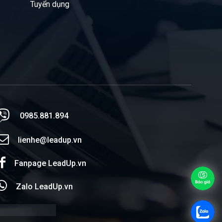
Tuyển dụng
0985.881.894
lienhe@leadup.vn
Fanpage LeadUp.vn
Zalo LeadUp.vn