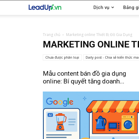
LeadUp.vn
Dịch vụ
Bảng g
Trang chủ
Marketing online Thiết Bị Đồ Gia Dụng
MARKETING ONLINE TH
Chưa được phân loại
Daily post - Chia sẻ kiến thức m
Mẫu content bán đồ gia dụng
online: Bí quyết tăng doanh...