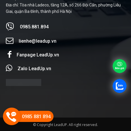
Địa chỉ: Tòa nhà Ladeco, tầng 12A, số 266 Đội Cấn, phường Liễu
Giai, quận Ba Đình, thành phố Hà Nội
0985.881.894
lienhe@leadup.vn
Fanpage LeadUp.vn
Zalo LeadUp.vn
0985 881 894
© Copyright LeadUP. All right reserved.