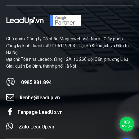
Chủ quản: Công ty Cổ phần Magenweb Việt Nam - Giấy phép
đăng ký kinh doanh số 0106119703 - Tại Sở Kế hoạch và Đầu tư
Hà Nội.
Địa chỉ: Tòa nhà Ladeco, tầng 12A, số 266 Đội Cấn, phường Liễu
Giai, quận Ba Đình, thành phố Hà Nội
0985.881.894
lienhe@leadup.vn
Fanpage LeadUp.vn
Zalo LeadUp.vn