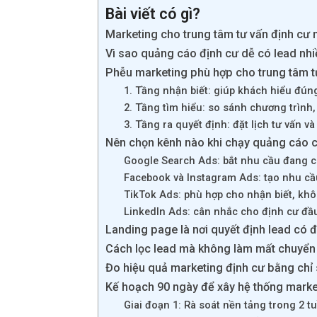
Bài viết có gì?
Marketing cho trung tâm tư vấn định cư n
Vì sao quảng cáo định cư dễ có lead nh
Phễu marketing phù hợp cho trung tâm t
1. Tầng nhận biết: giúp khách hiểu đún
2. Tầng tìm hiểu: so sánh chương trình, 
3. Tầng ra quyết định: đặt lịch tư vấn v
Nên chọn kênh nào khi chạy quảng cáo c
Google Search Ads: bắt nhu cầu đang c
Facebook và Instagram Ads: tạo nhu cầ
TikTok Ads: phù hợp cho nhận biết, kh
LinkedIn Ads: cân nhắc cho định cư đầ
Landing page là nơi quyết định lead có 
Cách lọc lead mà không làm mất chuyển
Đo hiệu quả marketing định cư bằng chỉ
Kế hoạch 90 ngày để xây hệ thống market
Giai đoạn 1: Rà soát nền tảng trong 2 t