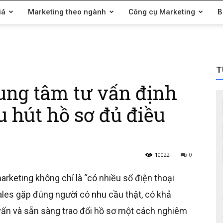
iá
Marketing theo ngành
Công cụ Marketing
B
T
ung tâm tư vấn định
u hút hồ sơ đủ điều
10022
0
marketing không chỉ là “có nhiều số điện thoại
sales gặp đúng người có nhu cầu thật, có khả
tư vấn và sẵn sàng trao đổi hồ sơ một cách nghiêm