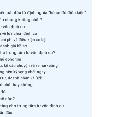
ên bắt đầu từ định nghĩa “hồ sơ đủ điều kiện”
iều nhưng không chất?
ư vấn định cư
g về lựa chọn định cư
chi phí và điều kiện sơ bộ
à đánh giá hồ sơ
ho trung tâm tư vấn định cư?
hủ động tìm
u, kể câu chuyện và remarketing
ông nên kỳ vọng chốt ngay
u tư, doanh nhân và B2B
đủ chất hay không
 đổi
 số nào?
ing cho trung tâm tư vấn định cư
uần đầu