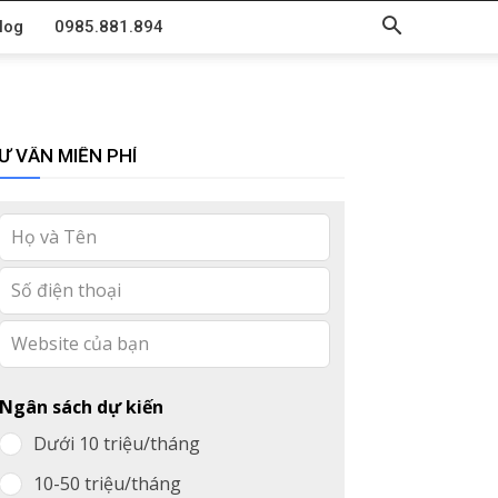
log
0985.881.894
Ư VẤN MIỄN PHÍ
Leave
this
field
blank
Ngân sách dự kiến
Dưới 10 triệu/tháng
10-50 triệu/tháng