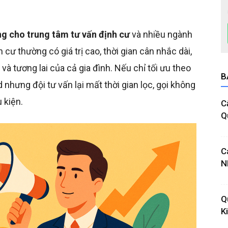
g cho trung tâm tư vấn định cư
và nhiều ngành
cư thường có giá trị cao, thời gian cân nhắc dài,
h và tương lai của cả gia đình. Nếu chỉ tối ưu theo
B
 nhưng đội tư vấn lại mất thời gian lọc, gọi không
 kiện.
C
Q
C
N
Q
K