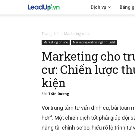
LeadUp.vn
Dịch vụ
Bảng g
Trang chủ
Marketing online
Marketing online
Marketing online ngành Luật
Marketing cho tr
cư: Chiến lược th
kiện
Bởi
Trần Dương
Với trung tâm tư vấn định cư, bài toán 
hơn”. Một chiến dịch tốt phải giúp đội 
năng tài chính sơ bộ, hiểu rõ lộ trình 