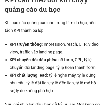
quảng cáo du học
Khi báo cáo quảng cáo cho trung tâm du học, nên
tách KPI thành ba lớp:
KPI truyền thông:
impression, reach, CTR, video
view, traffic vào landing page.
KPI chuyển đổi đầu phễu:
số form, CPL, tỷ lệ
chuyển đổi landing page, tỷ lệ hoàn thành form.
KPI chất lượng lead:
tỷ lệ nghe máy, tỷ lệ đúng
nhu cầu, tỷ lệ đặt lịch, tỷ lệ đến lịch, tỷ lệ mở hồ
sơ, lý do không phù hợp.
Nếu chỉ nhìn lớp đầu, bạn dễ tối ưu sai. Một kênh có