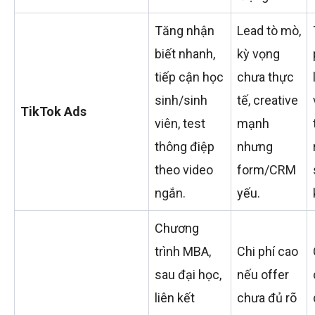
Tăng nhận
Lead tò mò,
biết nhanh,
kỳ vọng
tiếp cận học
chưa thực
sinh/sinh
tế, creative
TikTok Ads
viên, test
mạnh
thông điệp
nhưng
theo video
form/CRM
ngắn.
yếu.
Chương
trình MBA,
Chi phí cao
sau đại học,
nếu offer
liên kết
chưa đủ rõ