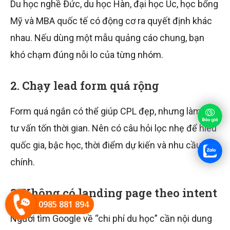
Du học nghề Đức, du học Hàn, đại học Úc, học bổng
Mỹ và MBA quốc tế có động cơ ra quyết định khác
nhau. Nếu dùng một mẫu quảng cáo chung, bạn
khó chạm đúng nỗi lo của từng nhóm.
2. Chạy lead form quá rộng
Form quá ngắn có thể giúp CPL đẹp, nhưng làm đội
tư vấn tốn thời gian. Nên có câu hỏi lọc nhẹ để hiểu
quốc gia, bậc học, thời điểm dự kiến và nhu cầu
chính.
3. Không có landing page theo intent
0985 881 894
Người tìm Google về “chi phí du học” cần nội dung