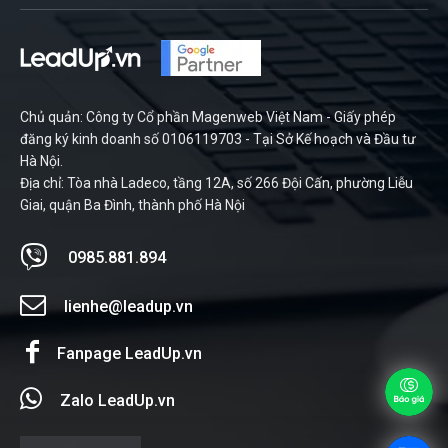
Chủ quản: Công ty Cổ phần Magenweb Việt Nam - Giấy phép
đăng ký kinh doanh số 0106119703 - Tại Sở Kế hoạch và Đầu tư
Hà Nội.
Địa chỉ: Tòa nhà Ladeco, tầng 12A, số 266 Đội Cấn, phường Liễu
Giai, quận Ba Đình, thành phố Hà Nội
0985.881.894
lienhe@leadup.vn
Fanpage LeadUp.vn
Zalo LeadUp.vn