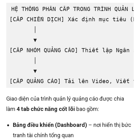
HỆ THỐNG PHÂN CẤP TRONG TRÌNH QUẢN LÝ 
[CẤP CHIẾN DỊCH] Xác định mục tiêu (Do
       │

       ▼

[CẤP NHÓM QUẢNG CÁO] Thiết lập Ngân sá
       │

       ▼

Giao diện của trình quản lý quảng cáo được chia
làm
4 tab chức năng cốt lõi
bao gồm:
Bảng điều khiển (Dashboard)
– nơi hiển thị bức
tranh tài chính tổng quan