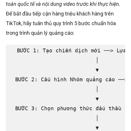
toán quốc tế và nội dung video trước khi thực hiện.
Để bắt đầu tiếp cận hàng triệu khách hàng trên
TikTok, hãy tuân thủ quy trình 5 bước chuẩn hóa
trong trình quản lý quảng cáo:
  BƯỚC 1: Tạo chiến dịch mới ──> Lựa 
                           │

                           ▼

  BƯỚC 2: Cấu hình Nhóm quảng cáo ──> 
                           │

                           ▼

  BƯỚC 3: Chọn phương thức đấu thầu (Đ
                           │

                           ▼
