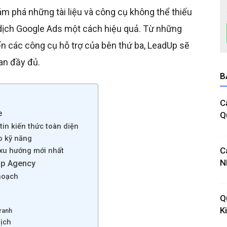
ám phá những tài liệu và công cụ không thể thiếu
 dịch Google Ads một cách hiệu quả. Từ những
ến các công cụ hỗ trợ của bên thứ ba, LeadUp sẽ
an đầy đủ.
B
C
e
Q
tin kiến thức toàn diện
o kỹ năng
C
 xu hướng mới nhất
N
dUp Agency
 hoạch
Q
K
ranh
dịch