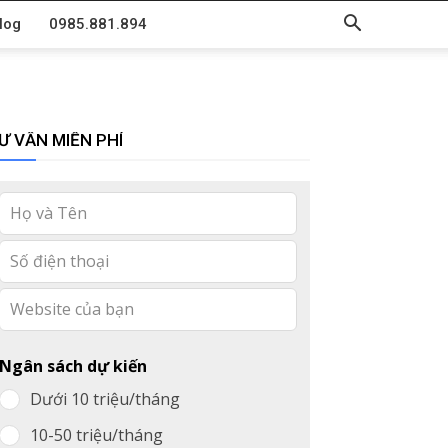
log
0985.881.894
Ư VẤN MIỄN PHÍ
Leave
this
field
blank
Ngân sách dự kiến
Dưới 10 triệu/tháng
10-50 triệu/tháng