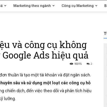
iá
Marketing theo ngành
Công cụ Marketing
B
T
liệu và công cụ không
y Google Ads hiệu quả
10315
2
ơn thuần là tạo một tài khoản và đặt ngân sách.
chuyên sâu và sử dụng một loạt các công cụ hỗ
g chiến dịch, đến việc theo dõi và phân tích hiệu
kỹ lưỡng.