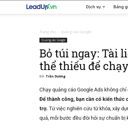
LeadUp.vn
Dịch vụ
Bảng g
Trang chủ
Quảng cáo Google
Quảng cáo Google
Bỏ túi ngay: Tài 
thể thiếu để chạ
Bởi
Trần Dương
Chạy quảng cáo Google Ads không chỉ đ
Để thành công, bạn cần có kiến thức 
trợ.
Từ việc nghiên cứu từ khóa, xây dựn
quả, mỗi bước đều đòi hỏi sự chuẩn bị 