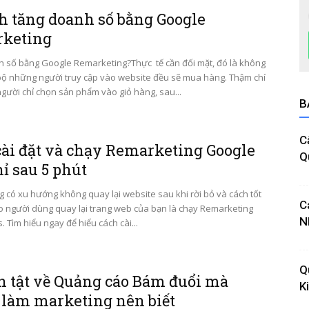
ch tăng doanh số bằng Google
keting
 số bằng Google Remarketing?Thực tế cần đối mặt, đó là không
bộ những người truy cập vào website đều sẽ mua hàng. Thậm chí
gười chỉ chọn sản phẩm vào giỏ hàng, sau...
B
C
cài đặt và chạy Remarketing Google
Q
ỉ sau 5 phút
 có xu hướng không quay lại website sau khi rời bỏ và cách tốt
C
o người dùng quay lại trang web của bạn là chạy Remarketing
N
 Tìm hiểu ngay để hiểu cách cài...
Q
ần tật về Quảng cáo Bám đuổi mà
K
 làm marketing nên biết