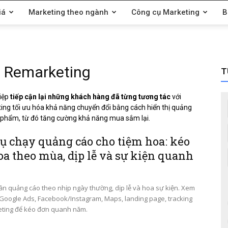
iá
Marketing theo ngành
Công cụ Marketing
B
e Remarketing
T
iệp
tiếp cận lại những khách hàng đã từng tương tác
với
ng tối ưu hóa khả năng chuyển đổi bằng cách hiển thị quảng
 phẩm, từ đó tăng cường khả năng mua sắm lại.
ụ chạy quảng cáo cho tiệm hoa: kéo
a theo mùa, dịp lễ và sự kiện quanh
ần quảng cáo theo nhịp ngày thường, dịp lễ và hoa sự kiện. Xem
Google Ads, Facebook/Instagram, Maps, landing page, tracking
eting để kéo đơn quanh năm.