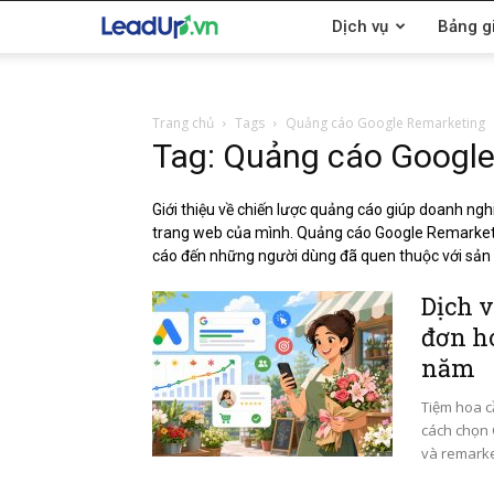
LeadUp.vn
Dịch vụ
Bảng g
Trang chủ
Tags
Quảng cáo Google Remarketing
Tag: Quảng cáo Googl
Giới thiệu về chiến lược quảng cáo giúp doanh ngh
trang web của mình. Quảng cáo Google Remarketi
cáo đến những người dùng đã quen thuộc với sản
Dịch v
đơn ho
năm
Tiệm hoa c
cách chọn 
và remark