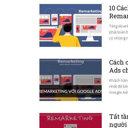
10 Cá
Remar
Tăng doanh
phải toàn 
có những n
Cách 
Ads ch
Khách hàng
nhất để ké
Google Ads.
Tất t
người