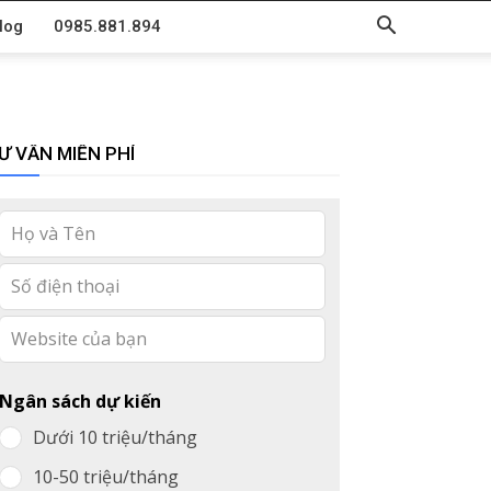
log
0985.881.894
Ư VẤN MIỄN PHÍ
Leave
this
field
blank
Ngân sách dự kiến
Dưới 10 triệu/tháng
10-50 triệu/tháng