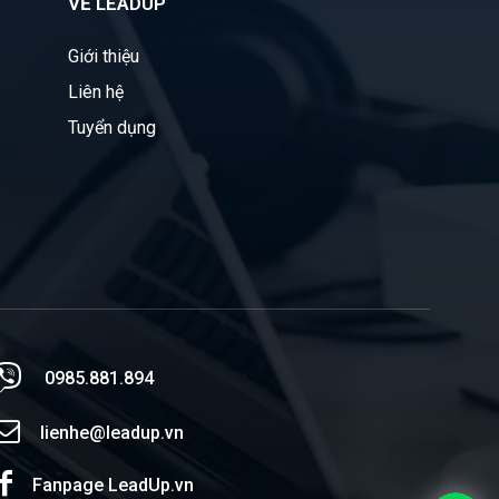
VỀ LEADUP
Giới thiệu
Liên hệ
Tuyển dụng
0985.881.894
lienhe@leadup.vn
Fanpage LeadUp.vn