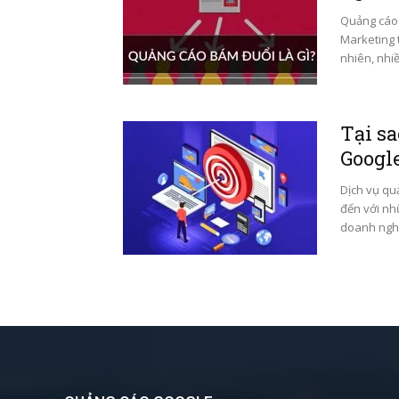
Quảng cáo 
Marketing 
nhiên, nhi
Tại s
Googl
Dịch vụ qu
đến với nh
doanh nghi