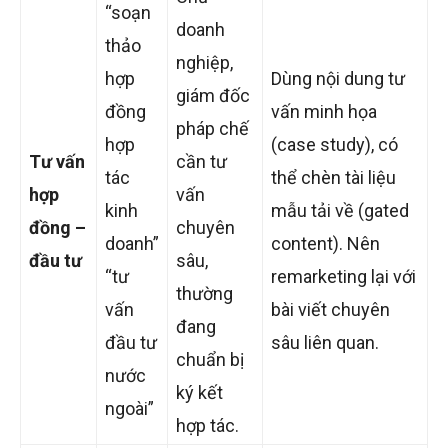
“soạn
doanh
thảo
nghiệp,
hợp
Dùng nội dung tư
giám đốc
đồng
vấn minh họa
pháp chế
hợp
(case study), có
Tư vấn
cần tư
tác
thể chèn tài liệu
hợp
vấn
kinh
mẫu tải về (gated
đồng –
chuyên
doanh”
content). Nên
đầu tư
sâu,
“tư
remarketing lại với
thường
vấn
bài viết chuyên
đang
đầu tư
sâu liên quan.
chuẩn bị
nước
ký kết
ngoài”
hợp tác.