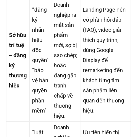
Doanh
“đăng
Landing Page nên
nghiệp ra
ký
có phần hỏi đáp
mắt sản
nhãn
(FAQ), video giải
Sở hữu
phẩm
hiệu
thích quy trình,
trí tuệ
mới, sợ bị
độc
dùng Google
– đăng
sao chép;
quyền”
Display để
ký
hoặc
“bảo
remarketing đến
thương
đang gặp
vệ bản
khách từng tìm
hiệu
tranh
quyền
sản phẩm liên
chấp về
phần
quan đến thương
thương
mềm”
hiệu.
hiệu.
Doanh
“luật
Ưu tiên hiển thị