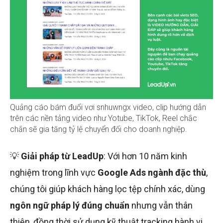
Quảng cáo bám đuổi vơi snhuwngx video, clip hướng dẫn
trên các nền tảng video như Yotube, TikTok, Reel chắc
chắn sẽ gia tăng tỷ lệ chuyển đổi cho doanh nghiệp.
💡
Giải pháp từ LeadUp
: Với hơn 10 năm kinh
nghiệm trong lĩnh vực
Google Ads ngành đặc thù
,
chúng tôi giúp khách hàng lọc tệp chính xác, dùng
ngôn ngữ pháp lý đúng chuẩn
nhưng vẫn thân
thiện, đồng thời sử dụng kỹ thuật tracking hành vi