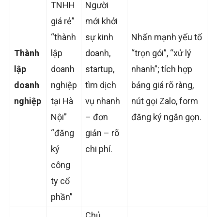
TNHH
Người
giá rẻ”
mới khởi
“thành
sự kinh
Nhấn mạnh yếu tố
Thành
lập
doanh,
“trọn gói”, “xử lý
lập
doanh
startup,
nhanh”; tích hợp
doanh
nghiệp
tìm dịch
bảng giá rõ ràng,
nghiệp
tại Hà
vụ nhanh
nút gọi Zalo, form
Nội”
– đơn
đăng ký ngắn gọn.
“đăng
giản – rõ
ký
chi phí.
công
ty cổ
phần”
Chủ