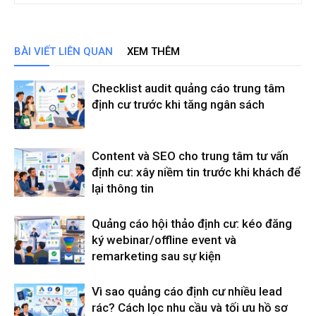
BÀI VIẾT LIÊN QUAN
XEM THÊM
Checklist audit quảng cáo trung tâm
định cư trước khi tăng ngân sách
Content và SEO cho trung tâm tư vấn
định cư: xây niềm tin trước khi khách để
lại thông tin
Quảng cáo hội thảo định cư: kéo đăng
ký webinar/offline event và
remarketing sau sự kiện
Vì sao quảng cáo định cư nhiều lead
rác? Cách lọc nhu cầu và tối ưu hồ sơ