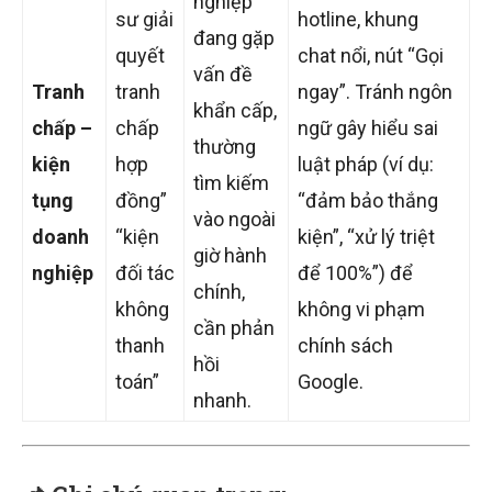
nghiệp
sư giải
hotline, khung
đang gặp
quyết
chat nổi, nút “Gọi
vấn đề
Tranh
tranh
ngay”. Tránh ngôn
khẩn cấp,
chấp –
chấp
ngữ gây hiểu sai
thường
kiện
hợp
luật pháp (ví dụ:
tìm kiếm
tụng
đồng”
“đảm bảo thắng
vào ngoài
doanh
“kiện
kiện”, “xử lý triệt
giờ hành
nghiệp
đối tác
để 100%”) để
chính,
không
không vi phạm
cần phản
thanh
chính sách
hồi
toán”
Google.
nhanh.