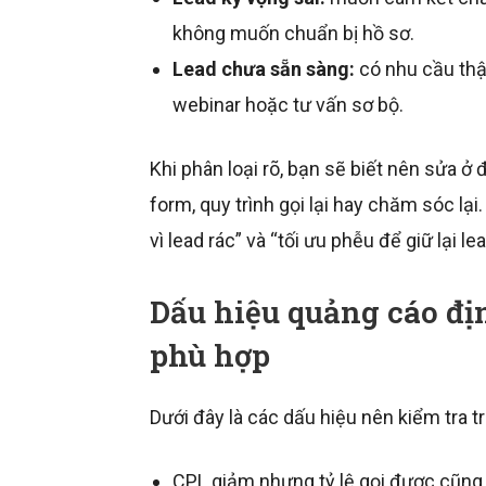
không muốn chuẩn bị hồ sơ.
Lead chưa sẵn sàng:
có nhu cầu thậ
webinar hoặc tư vấn sơ bộ.
Khi phân loại rõ, bạn sẽ biết nên sửa ở 
form, quy trình gọi lại hay chăm sóc lại
vì lead rác” và “tối ưu phễu để giữ lại le
Dấu hiệu quảng cáo đị
phù hợp
Dưới đây là các dấu hiệu nên kiểm tra t
CPL giảm nhưng tỷ lệ gọi được cũng