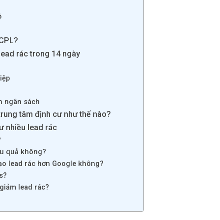
ộ
 CPL?
lead rác trong 14 ngày
iệp
nh ngân sách
trung tâm định cư như thế nào?
ư nhiều lead rác
?
ệu quả không?
ạo lead rác hơn Google không?
s?
giảm lead rác?