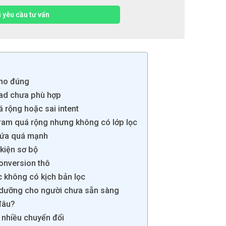
 yêu cầu tư vấn
cho đúng
ead chưa phù hợp
rộng hoặc sai intent
ram quá rộng nhưng không có lớp lọc
hứa quá mạnh
kiện sơ bộ
onversion thô
c không có kịch bản lọc
 dưỡng cho người chưa sẵn sàng
đâu?
 nhiều chuyển đổi