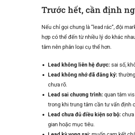
Trước hết, cần định ng
Nếu chỉ gọi chung là “lead rác”, đội ma
hợp có thể đến từ nhiều lý do khác nhau
tâm nên phân loại cụ thể hơn.
Lead không liên hệ được:
sai số, kh
Lead không nhớ đã đăng ký:
thường
chưa rõ.
Lead sai chương trình:
quan tâm visa
trong khi trung tâm cần tư vấn định 
Lead chưa đủ điều kiện sơ bộ:
chưa c
gian hoặc mục tiêu.
Lead kỳ vọng sai:
muốn cam kết chắc 