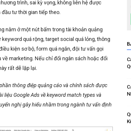
hương trình, sai kỳ vọng, không liên hệ được
đầu tư thời gian tiếp theo.
ông nằm ở một nút bấm trong tài khoản quảng
 keyword quá rộng, target social quá lỏng, thông
B
iều kiện sơ bộ, form quá ngắn, đội tư vấn gọi
về marketing. Nếu chỉ đổi ngân sách hoặc đổi
C
Q
y rất dễ lặp lại.
 phần thông điệp quảng cáo và chính sách được
C
N
ài liệu Google Ads về keyword match types và
uyến nghị gây hiểu nhầm trong ngành tư vấn định
Q
K