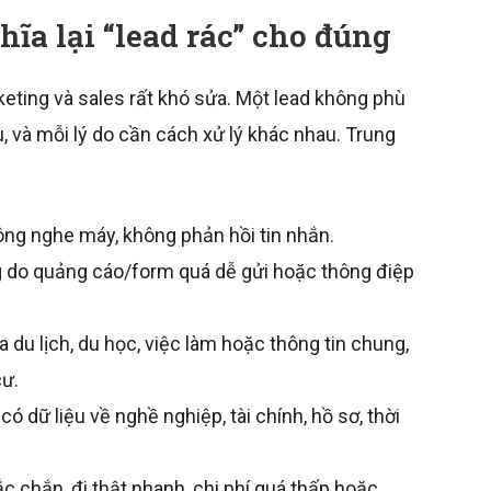
hĩa lại “lead rác” cho đúng
rketing và sales rất khó sửa. Một lead không phù
, và mỗi lý do cần cách xử lý khác nhau. Trung
ông nghe máy, không phản hồi tin nhắn.
 do quảng cáo/form quá dễ gửi hoặc thông điệp
 du lịch, du học, việc làm hoặc thông tin chung,
cư.
ó dữ liệu về nghề nghiệp, tài chính, hồ sơ, thời
chắn, đi thật nhanh, chi phí quá thấp hoặc