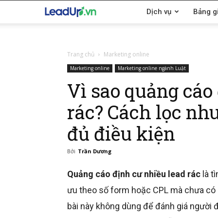
LeadUp.vn
Dịch vụ
Bảng g
Trang chủ
Marketing online
Marketing online
Marketing online ngành Luật
Vì sao quảng cáo
rác? Cách lọc nhu
đủ điều kiện
Bởi
Trần Dương
Quảng cáo định cư nhiều lead rác
là t
ưu theo số form hoặc CPL mà chưa có h
bài này không dùng để đánh giá người để