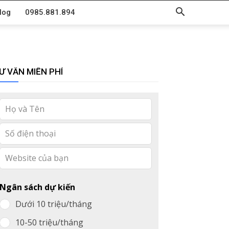
log
0985.881.894
Ư VẤN MIỄN PHÍ
Leave
this
field
blank
Ngân sách dự kiến
Dưới 10 triệu/tháng
10-50 triệu/tháng