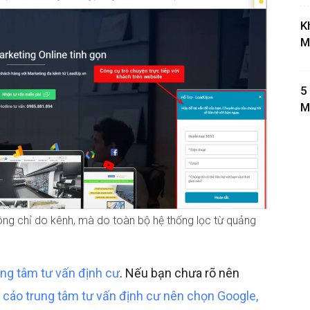
K
M
5
M
ông chỉ do kênh, mà do toàn bộ hệ thống lọc từ quảng
ung tâm tư vấn định cư
. Nếu bạn chưa rõ nên
cáo trung tâm tư vấn định cư nên chọn Google,