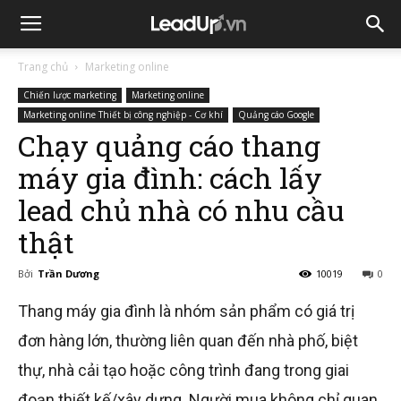
Trang chủ
Marketing online
Chiến lược marketing
Marketing online
Marketing online Thiết bị công nghiệp - Cơ khí
Quảng cáo Google
Chạy quảng cáo thang
máy gia đình: cách lấy
lead chủ nhà có nhu cầu
thật
Bởi
Trần Dương
10019
0
Thang máy gia đình là nhóm sản phẩm có giá trị
đơn hàng lớn, thường liên quan đến nhà phố, biệt
thự, nhà cải tạo hoặc công trình đang trong giai
đoạn thiết kế/xây dựng. Người mua không chỉ quan