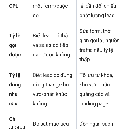
CPL
một form/cuộc
lẻ, cần đối chiếu
gọi.
chất lượng lead.
Sửa form, thời
Tỷ lệ
Biết lead có thật
gian gọi lại, nguồn
gọi
và sales có tiếp
traffic nếu tỷ lệ
được
cận được không.
thấp.
Tỷ lệ
Biết lead có đúng
Tối ưu từ khóa,
đúng
dòng thang/khu
khu vực, mẫu
nhu
vực/phân khúc
quảng cáo và
cầu
không.
landing page.
Chi
Đo sát mục tiêu
Dồn ngân sách
phí/lịch