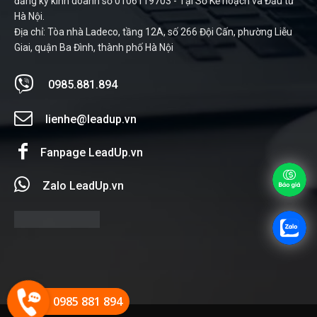
đăng ký kinh doanh số 0106119703 - Tại Sở Kế hoạch và Đầu tư
Hà Nội.
Địa chỉ: Tòa nhà Ladeco, tầng 12A, số 266 Đội Cấn, phường Liễu
Giai, quận Ba Đình, thành phố Hà Nội
0985.881.894
lienhe@leadup.vn
Fanpage LeadUp.vn
Zalo LeadUp.vn
0985 881 894