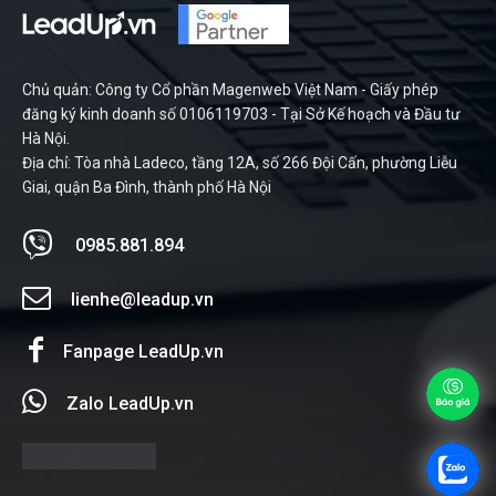
Chủ quản: Công ty Cổ phần Magenweb Việt Nam - Giấy phép
đăng ký kinh doanh số 0106119703 - Tại Sở Kế hoạch và Đầu tư
Hà Nội.
Địa chỉ: Tòa nhà Ladeco, tầng 12A, số 266 Đội Cấn, phường Liễu
Giai, quận Ba Đình, thành phố Hà Nội
0985.881.894
lienhe@leadup.vn
Fanpage LeadUp.vn
Zalo LeadUp.vn