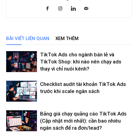
BÀI VIẾT LIÊN QUAN
XEM THÊM
TikTok Ads cho ngành bán lẻ và
TikTok Shop: khi nào nên chạy ads
thay vì chỉ nuôi kênh?
Checklist audit tài khoản TikTok Ads
trước khi scale ngân sách
Bảng giá chạy quảng cáo TikTok Ads
(Cập nhật mới nhất): cần bao nhiêu
ngân sách để ra đơn/lead?