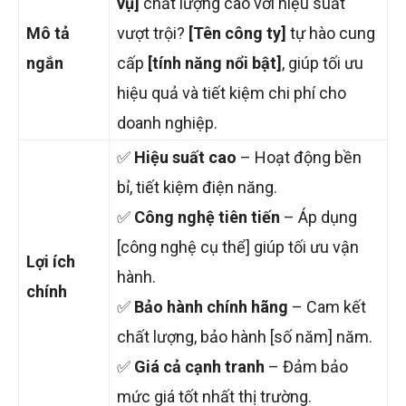
vụ]
chất lượng cao với hiệu suất
Mô tả
vượt trội?
[Tên công ty]
tự hào cung
ngắn
cấp
[tính năng nổi bật]
, giúp tối ưu
hiệu quả và tiết kiệm chi phí cho
doanh nghiệp.
✅
Hiệu suất cao
– Hoạt động bền
bỉ, tiết kiệm điện năng.
✅
Công nghệ tiên tiến
– Áp dụng
[công nghệ cụ thể] giúp tối ưu vận
Lợi ích
hành.
chính
✅
Bảo hành chính hãng
– Cam kết
chất lượng, bảo hành [số năm] năm.
✅
Giá cả cạnh tranh
– Đảm bảo
mức giá tốt nhất thị trường.