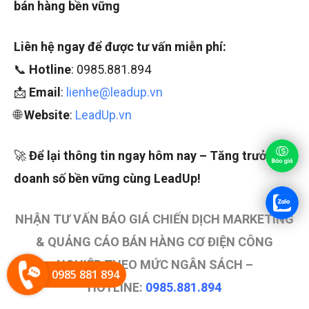
bán hàng bền vững
Liên hệ ngay để được tư vấn miễn phí:
📞
Hotline
: 0985.881.894
📩
Email
:
lienhe@leadup.vn
🌐
Website
:
LeadUp.vn
🚀
Để lại thông tin ngay hôm nay – Tăng trưởng
doanh số bền vững cùng LeadUp!
NHẬN TƯ VẤN BÁO GIÁ CHIẾN DỊCH MARKETING
& QUẢNG CÁO BÁN HÀNG CƠ ĐIỆN CÔNG
NGHIỆP THEO MỨC NGÂN SÁCH –
0985 881 894
HOTLINE:
0985.881.894