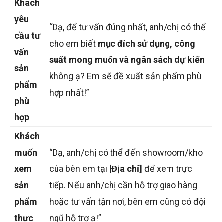
Khách
yêu
“Dạ, để tư vấn đúng nhất, anh/chị có thể
cầu tư
cho em biết
mục đích sử dụng, công
vấn
suất mong muốn và ngân sách dự kiến
sản
không ạ? Em sẽ đề xuất sản phẩm phù
phẩm
hợp nhất!”
phù
hợp
Khách
muốn
“Dạ, anh/chị có thể đến showroom/kho
xem
của bên em tại
[Địa chỉ]
để xem trực
sản
tiếp. Nếu anh/chị cần hỗ trợ giao hàng
phẩm
hoặc tư vấn tận nơi, bên em cũng có đội
thực
ngũ hỗ trợ ạ!”