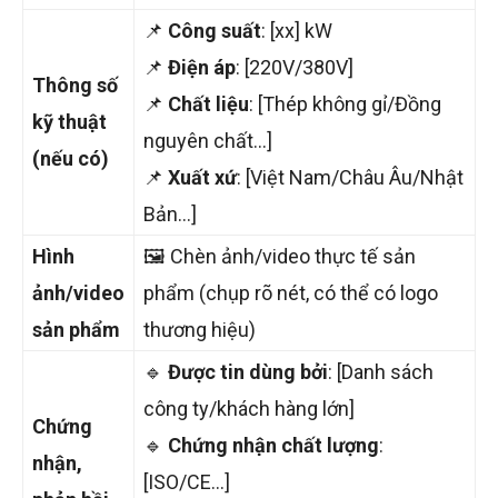
📌
Công suất
: [xx] kW
📌
Điện áp
: [220V/380V]
Thông số
📌
Chất liệu
: [Thép không gỉ/Đồng
kỹ thuật
nguyên chất…]
(nếu có)
📌
Xuất xứ
: [Việt Nam/Châu Âu/Nhật
Bản…]
Hình
🖼️ Chèn ảnh/video thực tế sản
ảnh/video
phẩm (chụp rõ nét, có thể có logo
sản phẩm
thương hiệu)
🔹
Được tin dùng bởi
: [Danh sách
công ty/khách hàng lớn]
Chứng
🔹
Chứng nhận chất lượng
:
nhận,
[ISO/CE…]