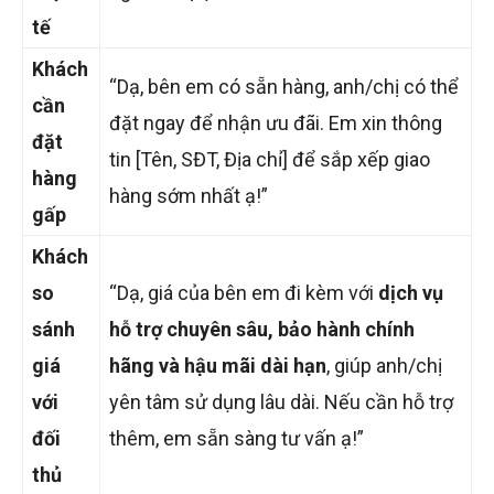
tế
Khách
“Dạ, bên em có sẵn hàng, anh/chị có thể
cần
đặt ngay để nhận ưu đãi. Em xin thông
đặt
tin [Tên, SĐT, Địa chỉ] để sắp xếp giao
hàng
hàng sớm nhất ạ!”
gấp
Khách
so
“Dạ, giá của bên em đi kèm với
dịch vụ
sánh
hỗ trợ chuyên sâu, bảo hành chính
giá
hãng và hậu mãi dài hạn
, giúp anh/chị
với
yên tâm sử dụng lâu dài. Nếu cần hỗ trợ
đối
thêm, em sẵn sàng tư vấn ạ!”
thủ