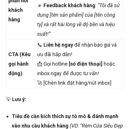
phản hồi
🔹
Feedback khách hàng
:
“Tôi đã sử
khách
dụng [tên sản phẩm] của [tên công
hàng
ty] và rất hài lòng về độ bền và hiệu
suất!”
📞
Liên hệ ngay
để nhận báo giá và
CTA (Kêu
ưu đãi hấp dẫn!
gọi hành
📩 Gọi hotline
[số điện thoại]
hoặc
động)
inbox ngay để được tư vấn!
🚀 [Chèn link đặt hàng/nút inbox]
💡
Lưu ý:
Tiêu đề cần kích thích sự tò mò & đánh mạnh
vào nhu cầu khách hàng
(VD: “Rèm Cửa Siêu Đẹp