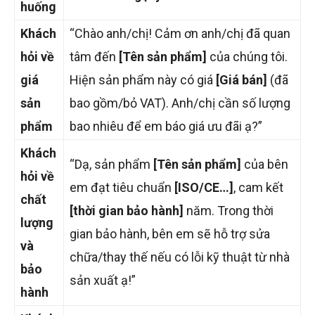
huống
Khách
“Chào anh/chị! Cảm ơn anh/chị đã quan
hỏi về
tâm đến
[Tên sản phẩm]
của chúng tôi.
giá
Hiện sản phẩm này có giá
[Giá bán]
(đã
sản
bao gồm/bỏ VAT). Anh/chị cần số lượng
phẩm
bao nhiêu để em báo giá ưu đãi ạ?”
Khách
“Dạ, sản phẩm
[Tên sản phẩm]
của bên
hỏi về
em đạt tiêu chuẩn
[ISO/CE…]
, cam kết
chất
[thời gian bảo hành]
năm. Trong thời
lượng
gian bảo hành, bên em sẽ hỗ trợ sửa
và
chữa/thay thế nếu có lỗi kỹ thuật từ nhà
bảo
sản xuất ạ!”
hành