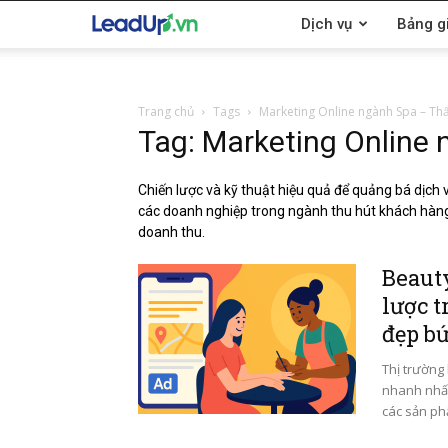
LeadUp.vn
Dịch vụ
Bảng g
Trang chủ
Tags
Marketing Online ngành Spa – T
Tag: Marketing Online
Chiến lược và kỹ thuật hiệu quả để quảng bá dịc
các doanh nghiệp trong ngành thu hút khách hàng
doanh thu.
Beauty
lược 
đẹp b
Thị trường
nhanh nhất
các sản ph