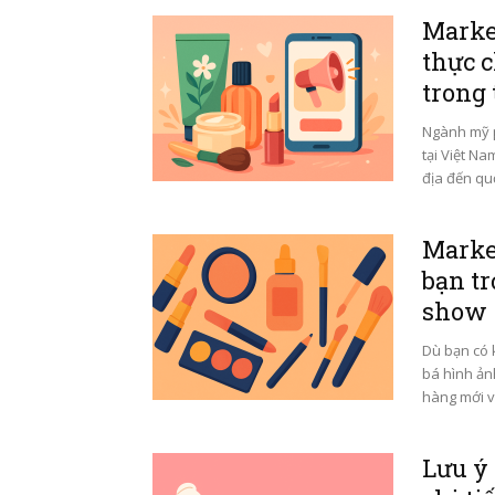
Marke
thực c
trong 
Ngành mỹ p
tại Việt Na
địa đến quố
Marke
bạn tr
show
Dù bạn có 
bá hình ản
hàng mới và
Lưu ý 