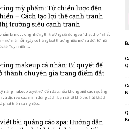
ting mỹ phẩm: Từ chiến lược đến
hiến – Cách tạo lợi thế cạnh tranh
thị trường siêu cạnh tranh
hẩm là một trong những thị trường sôi động và “chật chội” nhất
m – nơi mà mỗi ngày có hàng loạt thương hiệu mới ra đời, từ nội
B
c tế. Tuy nhiên,...
C
ting makeup cá nhân: Bí quyết để
Q
ở thành chuyên gia trang điểm đắt
C
kỹ năng makeup tuyệt vời đến đâu, nếu không biết cách quảng
N
h và dịch vụ của mình đúng cách, bạn sẽ rất khó thu hút khách
 phát triển sự nghiệp....
Q
K
viết bài quảng cáo spa: Hướng dẫn