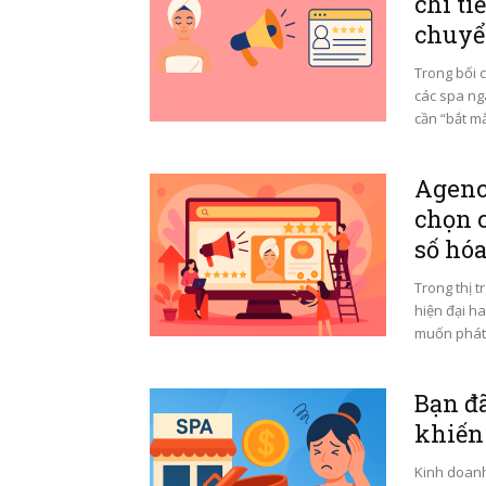
chi ti
chuyể
Trong bối 
các spa ng
cần “bắt mắ
Agenc
chọn 
số hó
Trong thị 
hiện đại ha
muốn phát 
Bạn đã
khiến
Kinh doanh