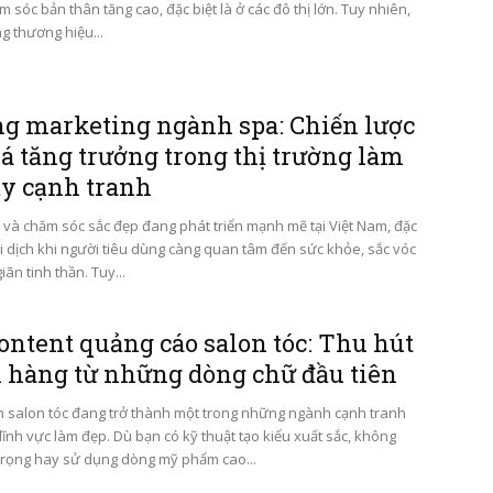
 sóc bản thân tăng cao, đặc biệt là ở các đô thị lớn. Tuy nhiên,
g thương hiệu...
ng marketing ngành spa: Chiến lược
á tăng trưởng trong thị trường làm
ầy cạnh tranh
và chăm sóc sắc đẹp đang phát triển mạnh mẽ tại Việt Nam, đặc
ại dịch khi người tiêu dùng càng quan tâm đến sức khỏe, sắc vóc
iãn tinh thần. Tuy...
ontent quảng cáo salon tóc: Thu hút
 hàng từ những dòng chữ đầu tiên
 salon tóc đang trở thành một trong những ngành cạnh tranh
lĩnh vực làm đẹp. Dù bạn có kỹ thuật tạo kiểu xuất sắc, không
trọng hay sử dụng dòng mỹ phẩm cao...