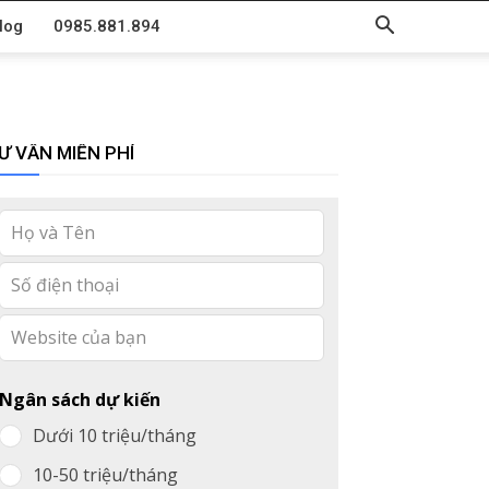
log
0985.881.894
Ư VẤN MIỄN PHÍ
Leave
this
field
blank
Ngân sách dự kiến
Dưới 10 triệu/tháng
10-50 triệu/tháng