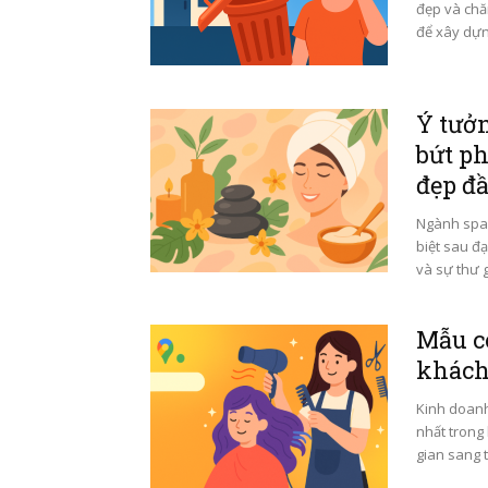
đẹp và chăm
để xây dựn
Ý tưở
bứt ph
đẹp đ
Ngành spa 
biệt sau đ
và sự thư g
Mẫu c
khách
Kinh doanh
nhất trong 
gian sang 