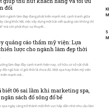
ết giúp thu hút khách hàng và tối ưu
n đổi
K
M
cảnh ngành làm đẹp đang phát triển mạnh mẽ, cạnh tranh giữa
ày càng khốc liệt, việc xây dựng một bài viết quảng cáo không chỉ
t” mà còn phải thực sự thuyết...
5
M
y quảng cáo thẩm mỹ viện: Lựa
chiến lược cho ngành làm đẹp thời
a
trường làm đẹp đầy cạnh tranh hiện nay, sở hữu cơ sở vật chất
y đội ngũ bác sĩ giỏi thôi là chưa đủ. Một spa hay thẩm mỹ viện
triển mạnh mẽ...
 biết 06 sai lầm khi marketing spa,
 ngân sách đổ sông đổ bể
 spa ngày càng trở thành một lĩnh vực hấp dẫn nhờ nhu cầu làm