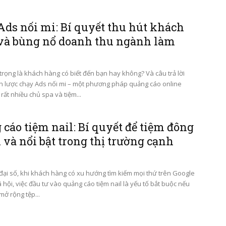
Ads nối mi: Bí quyết thu hút khách
và bùng nổ doanh thu ngành làm
trọng là khách hàng có biết đến bạn hay không? Và câu trả lời
n lược chạy Ads nối mi – một phương pháp quảng cáo online
ất nhiều chủ spa và tiệm...
cáo tiệm nail: Bí quyết để tiệm đông
và nổi bật trong thị trường cạnh
 đại số, khi khách hàng có xu hướng tìm kiếm mọi thứ trên Google
hội, việc đầu tư vào quảng cáo tiệm nail là yếu tố bắt buộc nếu
ở rộng tệp...