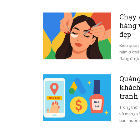
Chạy 
hàng 
đẹp
Điều quan 
nằm ở chiế
đang được r
Quảng 
khách 
tranh
Trong thời
và mạng xã 
bạn muốn m