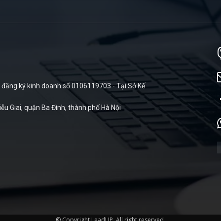
đăng ký kinh doanh số 0106119703 - Tại Sở Kế
iễu Giai, quận Ba Đình, thành phố Hà Nội
© Copyright LeadUP. All right reserved.