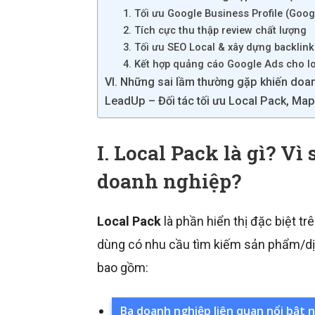
1. Tối ưu Google Business Profile (Goo
2. Tích cực thu thập review chất lượng
3. Tối ưu SEO Local & xây dựng backlin
4. Kết hợp quảng cáo Google Ads cho l
VI. Những sai lầm thường gặp khiến doan
LeadUp – Đối tác tối ưu Local Pack, M
I. Local Pack là gì? Vì
doanh nghiệp?
Local Pack
là phần hiển thị đặc biệt t
dùng có nhu cầu tìm kiếm sản phẩm/dịc
bao gồm:
Ba doanh nghiệp liên quan nổi bật 