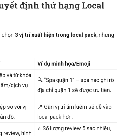
 quyết định thứ hạng Local
a chọn
3 vị trí xuất hiện trong local pack
, nhưng
ế
Ví dụ minh họa/Emoji
ệp và từ khóa
🔍 “Spa quận 1” – spa nào ghi rõ
hẩm/dịch vụ
địa chỉ quận 1 sẽ được ưu tiên.
ệp so với vị
📍 Gần vị trí tìm kiếm sẽ dễ vào
bản đồ.
local pack hơn.
⭐ Số lượng review 5 sao nhiều,
g review, hình