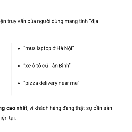
iện truy vấn của người dùng mang tính “địa
“mua laptop ở Hà Nội”
“xe ô tô cũ Tân Bình”
“pizza delivery near me”
ng cao nhất
, vì khách hàng đang thật sự cần sản
iện tại.