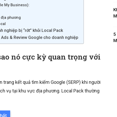
gle My Business):
K
M
k địa phương
ocal
h nghiệp bị “rớt” khỏi Local Pack
5
ap Ads & Review Google cho doanh nghiệp
M
 sao nó cực kỳ quan trọng với
rên trang kết quả tìm kiếm Google (SERP) khi người
h vụ tại khu vực địa phương. Local Pack thường
nhất