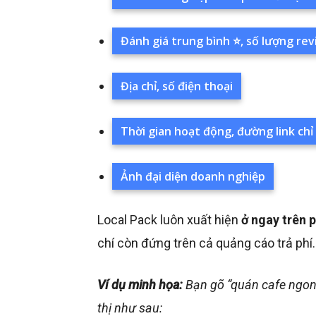
Đánh giá trung bình ⭐, số lượng re
Địa chỉ, số điện thoại
Thời gian hoạt động, đường link ch
Ảnh đại diện doanh nghiệp
Local Pack luôn xuất hiện
ở ngay trên 
chí còn đứng trên cả quảng cáo trả phí.
Ví dụ minh họa:
Bạn gõ “quán cafe ngon 
thị như sau: