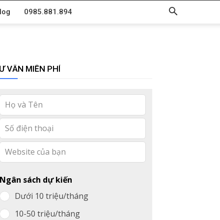
log
0985.881.894
Ư VẤN MIỄN PHÍ
Leave
this
field
blank
Ngân sách dự kiến
Dưới 10 triệu/tháng
10-50 triệu/tháng