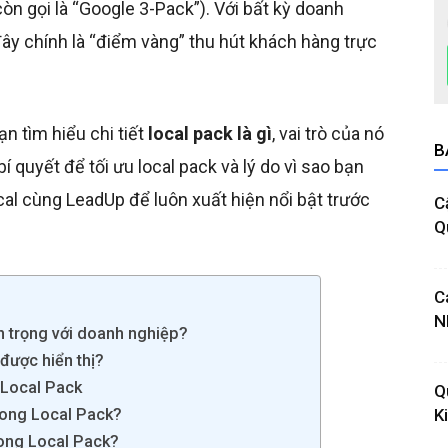
òn gọi là “Google 3-Pack”). Với bất kỳ doanh
đây chính là “điểm vàng” thu hút khách hàng trực
ạn tìm hiểu chi tiết
local pack là gì
, vai trò của nó
B
í quyết để tối ưu local pack và lý do vì sao bạn
al cùng LeadUp để luôn xuất hiện nổi bật trước
C
Q
C
N
an trọng với doanh nghiệp?
 được hiển thị?
g Local Pack
Q
K
trong Local Pack?
rong Local Pack?