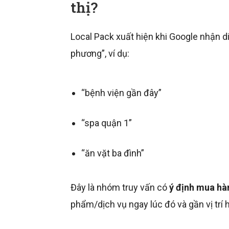
thị?
Local Pack xuất hiện khi Google nhận d
phương”, ví dụ:
“bệnh viện gần đây”
“spa quận 1”
“ăn vặt ba đình”
Đây là nhóm truy vấn có
ý định mua hà
phẩm/dịch vụ ngay lúc đó và gần vị trí h