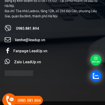
đăng ký kinh doanh số 0106119703 - Tại Sở Kế hoạch và Đầu tư
Hà Nội.
Địa chỉ: Tòa nhà Ladeco, tầng 12A, số 266 Đội Cấn, phường Liễu
Giai, quận Ba Đình, thành phố Hà Nội
0985.881.894
lienhe@leadup.vn
Fanpage LeadUp.vn
Zalo LeadUp.vn
0985 881 894