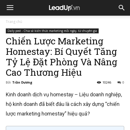
Trang chủ
Daily post - Chia sẻ kiến thức marketing mỗi ngày, từ chuyên gia
Chiến Lược Marketing
Homestay: Bí Quyết Tăng
Tỷ Lệ Đặt Phòng Và Nâng
Cao Thương Hiệu
Bởi
Trần Dương
10246
0
Kinh doanh dịch vụ homestay – Liệu doanh nghiệp,
hộ kinh doanh đã biết đâu là cách xây dựng “chiến
lược marketing homestay” hiệu quả?