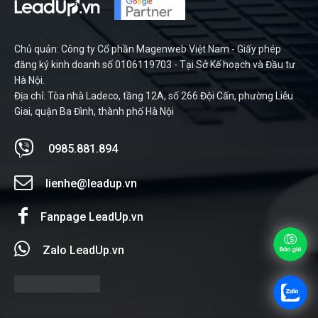
Chủ quản: Công ty Cổ phần Magenweb Việt Nam - Giấy phép
đăng ký kinh doanh số 0106119703 - Tại Sở Kế hoạch và Đầu tư
Hà Nội.
Địa chỉ: Tòa nhà Ladeco, tầng 12A, số 266 Đội Cấn, phường Liễu
Giai, quận Ba Đình, thành phố Hà Nội
0985.881.894
lienhe@leadup.vn
Fanpage LeadUp.vn
Zalo LeadUp.vn