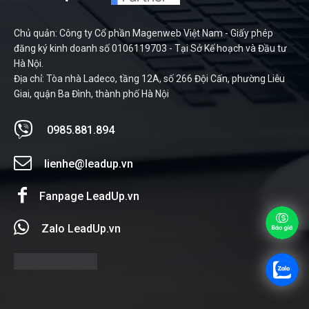
Chủ quản: Công ty Cổ phần Magenweb Việt Nam - Giấy phép
đăng ký kinh doanh số 0106119703 - Tại Sở Kế hoạch và Đầu tư
Hà Nội.
Địa chỉ: Tòa nhà Ladeco, tầng 12A, số 266 Đội Cấn, phường Liễu
Giai, quận Ba Đình, thành phố Hà Nội
0985.881.894
lienhe@leadup.vn
Fanpage LeadUp.vn
Zalo LeadUp.vn